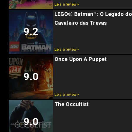
Leia a review 🢒
LEGO® Batman™: O Legado do
Cavaleiro das Trevas
9.2
Leia a review 🢒
Once Upon A Puppet
9.0
Leia a review 🢒
The Occultist
9.0