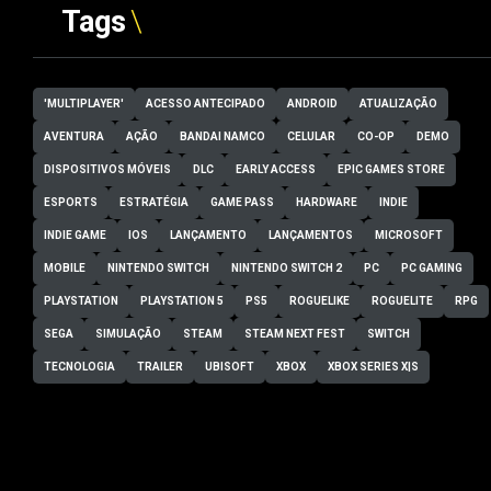
Tags
'MULTIPLAYER'
ACESSO ANTECIPADO
ANDROID
ATUALIZAÇÃO
AVENTURA
AÇÃO
BANDAI NAMCO
CELULAR
CO-OP
DEMO
DISPOSITIVOS MÓVEIS
DLC
EARLY ACCESS
EPIC GAMES STORE
ESPORTS
ESTRATÉGIA
GAME PASS
HARDWARE
INDIE
INDIE GAME
IOS
LANÇAMENTO
LANÇAMENTOS
MICROSOFT
MOBILE
NINTENDO SWITCH
NINTENDO SWITCH 2
PC
PC GAMING
PLAYSTATION
PLAYSTATION 5
PS5
ROGUELIKE
ROGUELITE
RPG
SEGA
SIMULAÇÃO
STEAM
STEAM NEXT FEST
SWITCH
TECNOLOGIA
TRAILER
UBISOFT
XBOX
XBOX SERIES X|S