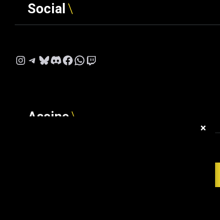
Social
Instagram
Telegram
Bluesky
Discord
Facebook
WhatsApp
Twitch
Assine
×
Digite seu e-mail…
ASSINAR
© 2026 Gamerscore Brasil. Todos os direitos reservados.