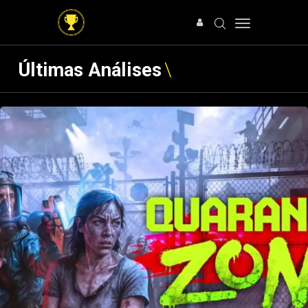
Últimas Análises
HOME
NOTÍCIAS
ARTIGOS
ANÁLISES
OFERTAS
SOBRE NÓS