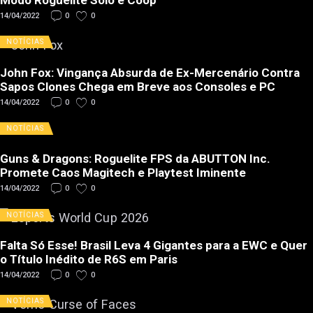
Modo Roguelite Solo e Coop
14/04/2022
0
0
NOTÍCIAS
John Fox: Vingança Absurda de Ex-Mercenário Contra
Sapos Clones Chega em Breve aos Consoles e PC
14/04/2022
0
0
NOTÍCIAS
Guns & Dragons: Roguelite FPS da ABUTTON Inc.
Promete Caos Magitech e Playtest Iminente
14/04/2022
0
0
NOTÍCIAS
Falta Só Esse! Brasil Leva 4 Gigantes para a EWC e Quer
o Título Inédito de R6S em Paris
14/04/2022
0
0
NOTÍCIAS