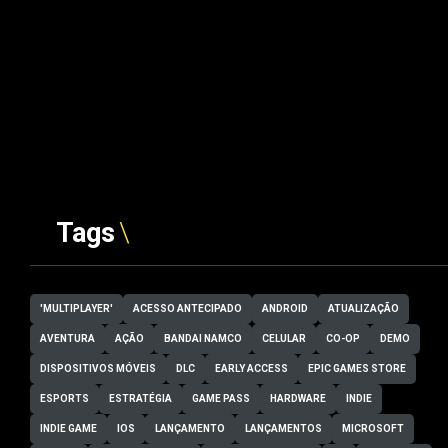
Tags
'MULTIPLAYER'
ACESSO ANTECIPADO
ANDROID
ATUALIZAÇÃO
AVENTURA
AÇÃO
BANDAI NAMCO
CELULAR
CO-OP
DEMO
DISPOSITIVOS MÓVEIS
DLC
EARLY ACCESS
EPIC GAMES STORE
ESPORTS
ESTRATÉGIA
GAME PASS
HARDWARE
INDIE
INDIE GAME
IOS
LANÇAMENTO
LANÇAMENTOS
MICROSOFT