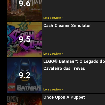
9.6
Leia a review 🢒
Cash Cleaner Simulator
9.5
Leia a review 🢒
LEGO® Batman™: O Legado do
Cavaleiro das Trevas
9.2
Leia a review 🢒
Once Upon A Puppet