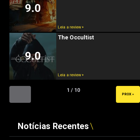
9.0
Leia a review 🢒
The Occultist
9.0
Leia a review 🢒
1 / 10
« ANT
PROX »
Notícias Recentes