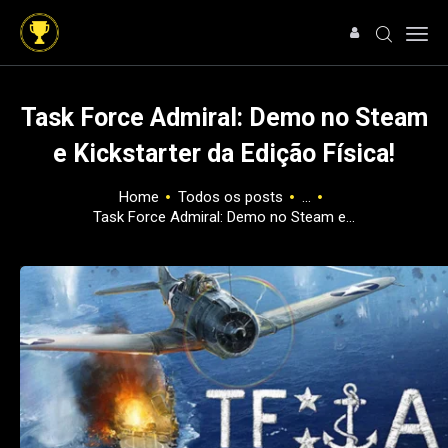
Task Force Admiral: Demo no Steam
e Kickstarter da Edição Física!
HOME
NOTÍCIAS
Home
Todos os posts
...
Task Force Admiral: Demo no Steam e...
ARTIGOS
ANÁLISES
OFERTAS
SOBRE NÓS