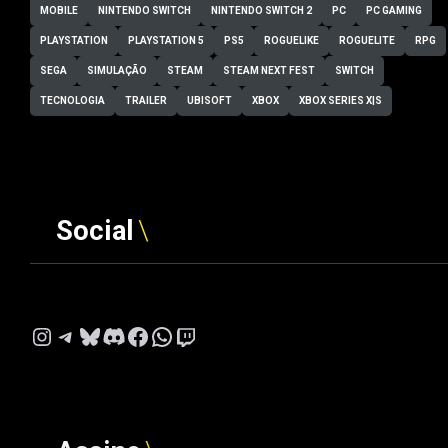
MOBILE
NINTENDO SWITCH
NINTENDO SWITCH 2
PC
PC GAMING
PLAYSTATION
PLAYSTATION 5
PS5
ROGUELIKE
ROGUELITE
RPG
SEGA
SIMULAÇÃO
STEAM
STEAM NEXT FEST
SWITCH
TECNOLOGIA
TRAILER
UBISOFT
XBOX
XBOX SERIES X|S
Social
Instagram
Telegram
Bluesky
Discord
Facebook
WhatsApp
Twitch