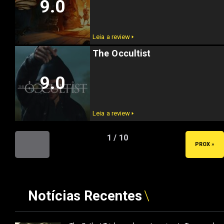
9.0
Leia a review 🢒
The Occultist
9.0
Leia a review 🢒
1 / 10
« ANT
PROX »
Notícias Recentes