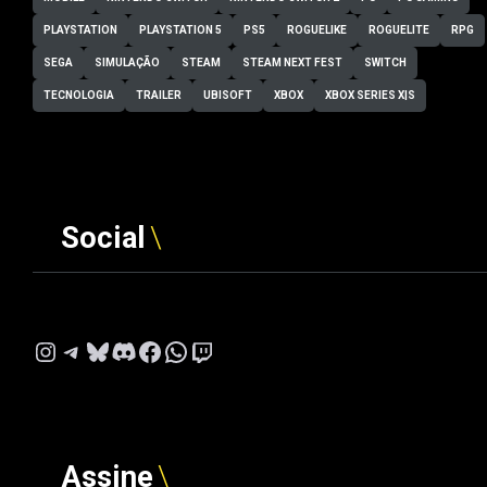
PLAYSTATION
PLAYSTATION 5
PS5
ROGUELIKE
ROGUELITE
RPG
SEGA
SIMULAÇÃO
STEAM
STEAM NEXT FEST
SWITCH
TECNOLOGIA
TRAILER
UBISOFT
XBOX
XBOX SERIES X|S
Social
Instagram
Telegram
Bluesky
Discord
Facebook
WhatsApp
Twitch
Assine