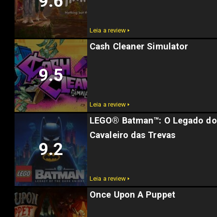
9.6
Leia a review 🢒
Cash Cleaner Simulator
9.5
Leia a review 🢒
LEGO® Batman™: O Legado do
Cavaleiro das Trevas
9.2
Leia a review 🢒
Once Upon A Puppet