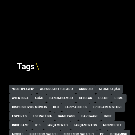
Tags
'MULTIPLAYER'
ACESSO ANTECIPADO
ANDROID
ATUALIZAÇÃO
AVENTURA
AÇÃO
BANDAI NAMCO
CELULAR
CO-OP
DEMO
DISPOSITIVOS MÓVEIS
DLC
EARLY ACCESS
EPIC GAMES STORE
ESPORTS
ESTRATÉGIA
GAME PASS
HARDWARE
INDIE
INDIE GAME
IOS
LANÇAMENTO
LANÇAMENTOS
MICROSOFT
MOBILE
NINTENDO SWITCH
NINTENDO SWITCH 2
PC
PC GAMING