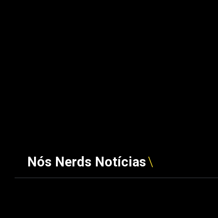
Nós Nerds Notícias