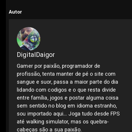
Autor
DigitalDaigor
Gamer por paixão, programador de
profissão, tenta manter de pé o site com
sangue e suor, passa a maior parte do dia
lidando com codigos e o que resta divide
entre família, jogos e postar alguma coisa
sem sentido no blog em idioma estranho,
sou importado aqui... Joga tudo desde FPS
até walking simulator, mas os quebra-
cabeças são a sua paixão.