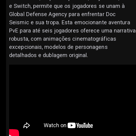
e Switch, permite que os jogadores se unam à
Global Defense Agency para enfrentar Doc
Seismic e sua tropa. Esta emocionante aventura
PvE para até seis jogadores oferece uma narrativa
robusta, com animações cinematográficas
excepcionais, modelos de personagens
detalhados e dublagem original.