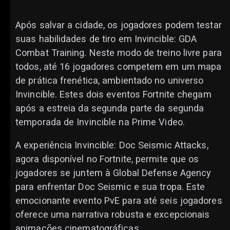
Após salvar a cidade, os jogadores podem testar
suas habilidades de tiro em Invincible: GDA
Combat Training. Neste modo de treino livre para
todos, até 16 jogadores competem em um mapa
de prática frenética, ambientado no universo
Invincible. Estes dois eventos Fortnite chegam
após a estreia da segunda parte da segunda
temporada de Invincible na Prime Video.
A experiência Invincible: Doc Seismic Attacks,
agora disponível no Fortnite, permite que os
jogadores se juntem à Global Defense Agency
para enfrentar Doc Seismic e sua tropa. Este
emocionante evento PvE para até seis jogadores
oferece uma narrativa robusta e excepcionais
animações cinematográficas.