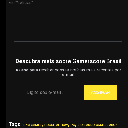
Em "Notícias"
Descubra mais sobre Gamerscore Brasil
Assine para receber nossas notícias mais recentes por
e-mail.
Digite seu e-mail…
ASSINAR
Tags:
,
,
,
,
EPIC GAMES
HOUSE OF HOW
PC
SKYBOUND GAMES
XBOX