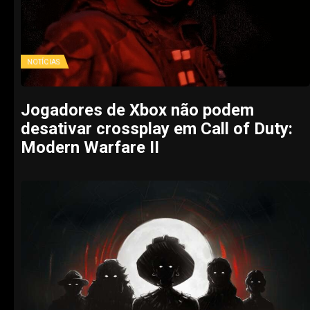
NOTÍCIAS
Jogadores de Xbox não podem
desativar crossplay em Call of Duty:
Modern Warfare II