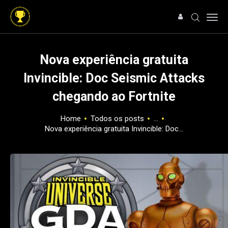
Nova experiência gratuita
Invincible: Doc Seismic Attacks
HOME
chegando ao Fortnite
NOTÍCIAS
ARTIGOS
Home
Todos os posts
...
ANÁLISES
Nova experiência gratuita Invincible: Doc...
OFERTAS
SOBRE NÓS