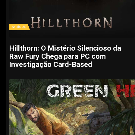
NOTÍCIAS
Hillthorn: O Mistério Silencioso da
Raw Fury Chega para PC com
Investigação Card-Based