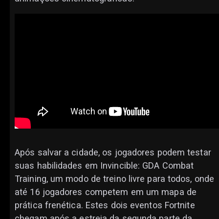
Após salvar a cidade, os jogadores podem testar
suas habilidades em Invincible: GDA Combat
Training, um modo de treino livre para todos, onde
até 16 jogadores competem em um mapa de
prática frenética. Estes dois eventos Fortnite
chegam após a estreia da segunda parte da