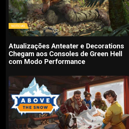
NOTÍCIAS
Atualizações Anteater e Decorations
Chegam aos Consoles de Green Hell
com Modo Performance