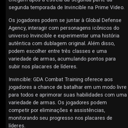
segunda temporada de Invincible na Prime Video.
Os jogadores podem se juntar à Global Defense
Agency, interagir com personagens icônicos do
universo Invincible e experimentar uma história
autêntica com dublagem original. Além disso,
podem escolher entre três classes e uma
variedade de armas, acumulando pontos para
subir nos placares de líderes.
Invincible: GDA Combat Training oferece aos
jogadores a chance de batalhar em um modo livre
para todos e aprimorar suas habilidades com uma
variedade de armas. Os jogadores podem
competir por eliminações e assistências,
monitorando seu progresso nos placares de
líderes.