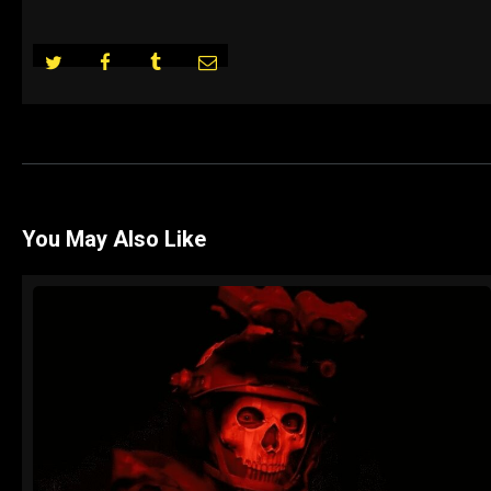
You May Also Like