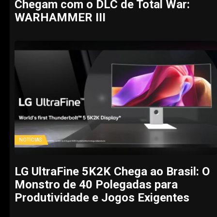
Chegam com o DLC de Total War:
WARHAMMER III
NOTÍCIAS
LG UltraFine 5K2K Chega ao Brasil: O
Monstro de 40 Polegadas para
Produtividade e Jogos Exigentes