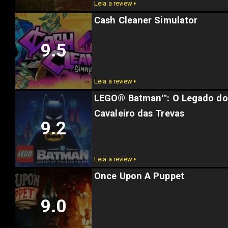
Leia a review 🢒
Cash Cleaner Simulator
9.5
Leia a review 🢒
LEGO® Batman™: O Legado do
Cavaleiro das Trevas
9.2
Leia a review 🢒
Once Upon A Puppet
9.0