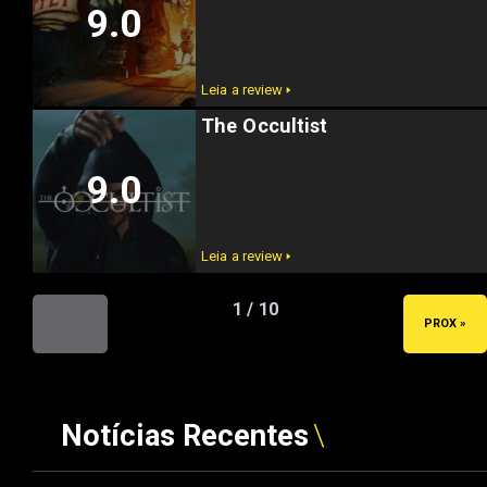
9.0
Leia a review 🢒
The Occultist
9.0
Leia a review 🢒
1 / 10
« ANT
PROX »
Notícias Recentes