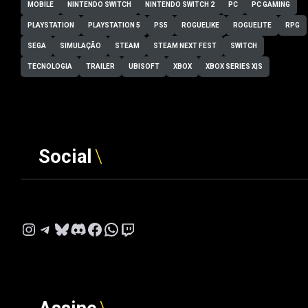
MOBILE
NINTENDO SWITCH
NINTENDO SWITCH 2
PC
PC GAMING
PLAYSTATION
PLAYSTATION 5
PS5
ROGUELIKE
ROGUELITE
RPG
SEGA
SIMULAÇÃO
STEAM
STEAM NEXT FEST
SWITCH
TECNOLOGIA
TRAILER
UBISOFT
XBOX
XBOX SERIES X|S
Social
Instagram
Telegram
Bluesky
Discord
Facebook
WhatsApp
Twitch