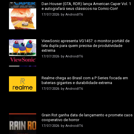
Dan Houser (GTA, RDR) lança American Caper Vol. 1
e autografará seus clássicos na Comic-Con!
17/07/2026
by
AndroidIT6
ViewSonic apresenta VG1457: o monitor portátil de
tela dupla para quem precisa de produtividade
extrema
17/07/2026
by
AndroidIT6
Realme chega ao Brasil com a P Series focada em
baterias gigantes e durabilidade extrema
17/07/2026
by
AndroidIT6
Grain Rot ganha data de lançamento e promete caos
cooperativo de horror
17/07/2026
by
AndroidIT6