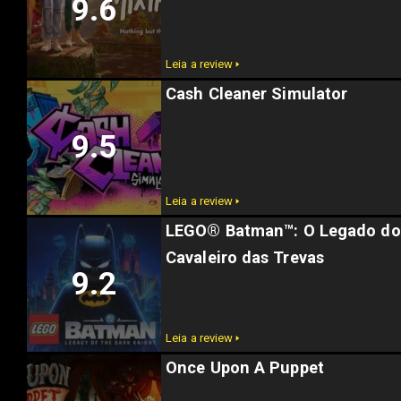
9.6
Leia a review 🢒
Cash Cleaner Simulator
9.5
Leia a review 🢒
LEGO® Batman™: O Legado do
Cavaleiro das Trevas
9.2
Leia a review 🢒
Once Upon A Puppet