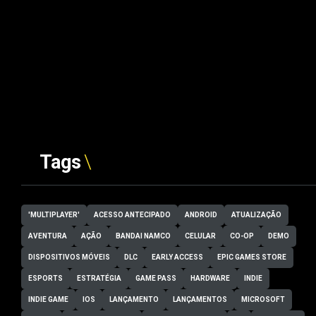
Tags
'MULTIPLAYER'
ACESSO ANTECIPADO
ANDROID
ATUALIZAÇÃO
AVENTURA
AÇÃO
BANDAI NAMCO
CELULAR
CO-OP
DEMO
DISPOSITIVOS MÓVEIS
DLC
EARLY ACCESS
EPIC GAMES STORE
ESPORTS
ESTRATÉGIA
GAME PASS
HARDWARE
INDIE
INDIE GAME
IOS
LANÇAMENTO
LANÇAMENTOS
MICROSOFT