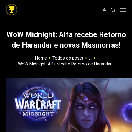
WoW Midnight: Alfa recebe Retorno
de Harandar e novas Masmorras!
HOME
NOTÍCIAS
Home
Todos os posts
...
WoW Midnight: Alfa recebe Retorno de Harandar...
ARTIGOS
ANÁLISES
OFERTAS
SOBRE NÓS