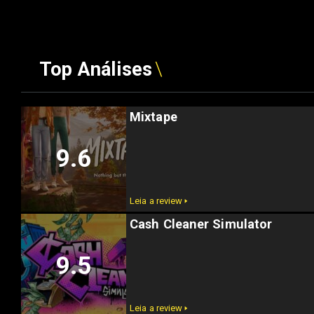
Top Análises
Mixtape
9.6
Leia a review 🢒
Cash Cleaner Simulator
9.5
Leia a review 🢒