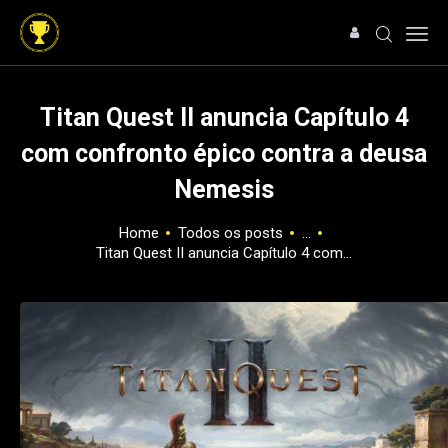
Titan Quest II anuncia Capítulo 4
com confronto épico contra a deusa
HOME
Nemesis
NOTÍCIAS
ARTIGOS
Home
Todos os posts
...
ANÁLISES
Titan Quest II anuncia Capítulo 4 com...
OFERTAS
SOBRE NÓS