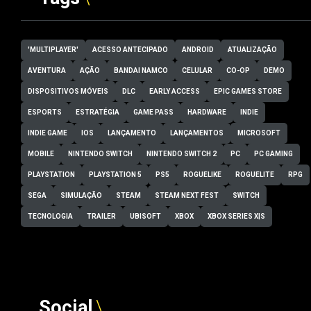
'MULTIPLAYER'
ACESSO ANTECIPADO
ANDROID
ATUALIZAÇÃO
AVENTURA
AÇÃO
BANDAI NAMCO
CELULAR
CO-OP
DEMO
DISPOSITIVOS MÓVEIS
DLC
EARLY ACCESS
EPIC GAMES STORE
ESPORTS
ESTRATÉGIA
GAME PASS
HARDWARE
INDIE
INDIE GAME
IOS
LANÇAMENTO
LANÇAMENTOS
MICROSOFT
MOBILE
NINTENDO SWITCH
NINTENDO SWITCH 2
PC
PC GAMING
PLAYSTATION
PLAYSTATION 5
PS5
ROGUELIKE
ROGUELITE
RPG
SEGA
SIMULAÇÃO
STEAM
STEAM NEXT FEST
SWITCH
TECNOLOGIA
TRAILER
UBISOFT
XBOX
XBOX SERIES X|S
Social