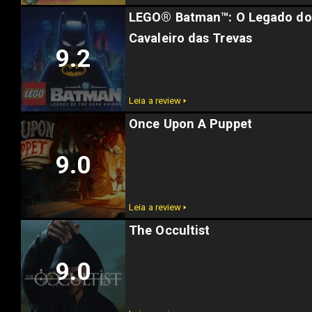
LEGO® Batman™: O Legado do
Cavaleiro das Trevas
9.2
Leia a review 🢒
Once Upon A Puppet
9.0
Leia a review 🢒
The Occultist
9.0