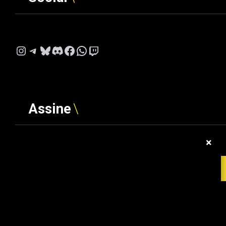
Instagram
Telegram
Bluesky
Discord
Facebook
WhatsApp
Twitch
Assine
×
Digite seu e-mail…
ASSINAR
© 2026 Gamerscore Brasil. Todos os direitos reservados.
Daigor Landi LTDA | CNPJ: 66.652.797/0001-10 Operado por