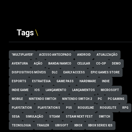
Tags
'MULTIPLAYER'
ACESSO ANTECIPADO
ANDROID
ATUALIZAÇÃO
AVENTURA
AÇÃO
BANDAI NAMCO
CELULAR
CO-OP
DEMO
DISPOSITIVOS MÓVEIS
DLC
EARLY ACCESS
EPIC GAMES STORE
ESPORTS
ESTRATÉGIA
GAME PASS
HARDWARE
INDIE
INDIE GAME
IOS
LANÇAMENTO
LANÇAMENTOS
MICROSOFT
MOBILE
NINTENDO SWITCH
NINTENDO SWITCH 2
PC
PC GAMING
PLAYSTATION
PLAYSTATION 5
PS5
ROGUELIKE
ROGUELITE
RPG
SEGA
SIMULAÇÃO
STEAM
STEAM NEXT FEST
SWITCH
TECNOLOGIA
TRAILER
UBISOFT
XBOX
XBOX SERIES X|S