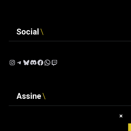
Social
Instagram
Telegram
Bluesky
Discord
Facebook
WhatsApp
Twitch
Assine
×
Digite seu e-mail…
ASSINAR