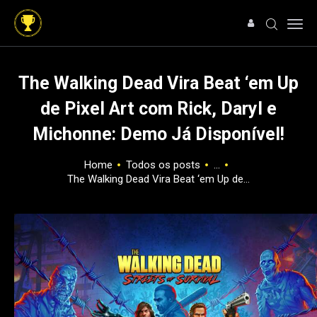
The Walking Dead Vira Beat ‘em Up
de Pixel Art com Rick, Daryl e
HOME
Michonne: Demo Já Disponível!
NOTÍCIAS
ARTIGOS
Home
Todos os posts
...
ANÁLISES
The Walking Dead Vira Beat ‘em Up de...
OFERTAS
SOBRE NÓS