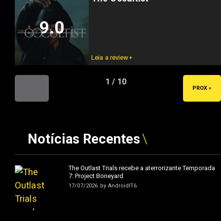
9.0
Leia a review 🢒
1 / 10
« ANT
PROX »
Notícias Recentes
The Outlast Trials recebe a aterrorizante Temporada
7: Project Boneyard
17/07/2026
by
AndroidIT6