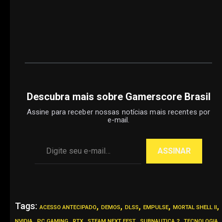
Descubra mais sobre Gamerscore Brasil
Assine para receber nossas notícias mais recentes por
e-mail.
Digite seu e-mail…
ASSINAR
Tags:
,
,
,
,
,
ACESSO ANTECIPADO
DEMOS
DLSS
EMPULSE
MORTAL SHELL II
,
,
,
,
,
,
NVIDIA
PC GAMING
RTX
STEAM NEXT FEST
SUBNAUTICA 2
TECNOLOGIA