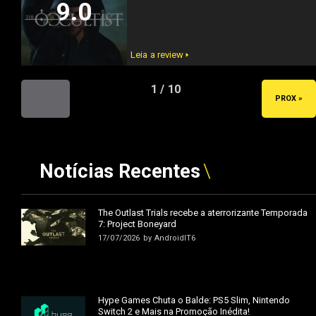
9.0
Leia a review 🢒
1 / 10
« ANT
PROX »
Notícias Recentes
The Outlast Trials recebe a aterrorizante Temporada
7: Project Boneyard
17/07/2026
by
AndroidIT6
Hype Games Chuta o Balde: PS5 Slim, Nintendo
Switch 2 e Mais na Promoção Inédita!