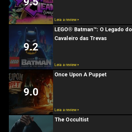
9.5
Leia a review 🢒
LEGO® Batman™: O Legado do
Cavaleiro das Trevas
9.2
Leia a review 🢒
Once Upon A Puppet
9.0
Leia a review 🢒
The Occultist