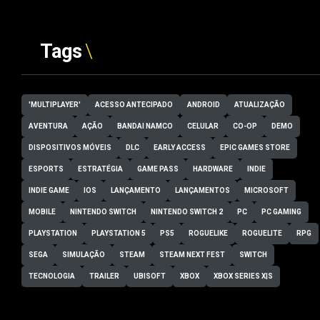
Tags
'MULTIPLAYER'
ACESSO ANTECIPADO
ANDROID
ATUALIZAÇÃO
AVENTURA
AÇÃO
BANDAI NAMCO
CELULAR
CO-OP
DEMO
DISPOSITIVOS MÓVEIS
DLC
EARLY ACCESS
EPIC GAMES STORE
ESPORTS
ESTRATÉGIA
GAME PASS
HARDWARE
INDIE
INDIE GAME
IOS
LANÇAMENTO
LANÇAMENTOS
MICROSOFT
MOBILE
NINTENDO SWITCH
NINTENDO SWITCH 2
PC
PC GAMING
PLAYSTATION
PLAYSTATION 5
PS5
ROGUELIKE
ROGUELITE
RPG
SEGA
SIMULAÇÃO
STEAM
STEAM NEXT FEST
SWITCH
TECNOLOGIA
TRAILER
UBISOFT
XBOX
XBOX SERIES X|S