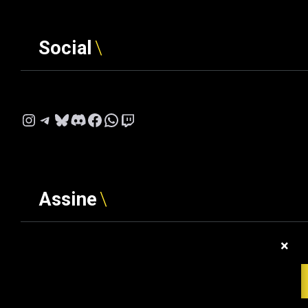
Social
Instagram
Telegram
Bluesky
Discord
Facebook
WhatsApp
Twitch
Assine
×
Digite seu e-mail…
ASSINAR