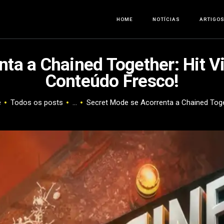
HOME
HOME
NOTÍCIAS
ARTIGO
NOTÍCIAS
ta a Chained Together: Hit V
ARTIGOS
Conteúdo Fresco!
ANÁLISES
e
Todos os posts
...
Secret Mode se Acorrenta a Chained Toget
OFERTAS
SOBRE NÓS