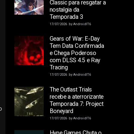
Classic para resgatar a
nostalgia da
Temporada 3
17/07/2026
by
AndroidIT6
Gears of War: E-Day
Tem Data Confirmada
e Chega Poderoso
com DLSS 4.5 e Ray
Tracing
17/07/2026
by
AndroidIT6
The Outlast Trials
recebe a aterrorizante
Temporada 7: Project
o
Boneyard
17/07/2026
by
AndroidIT6
Hype Games Chuta o