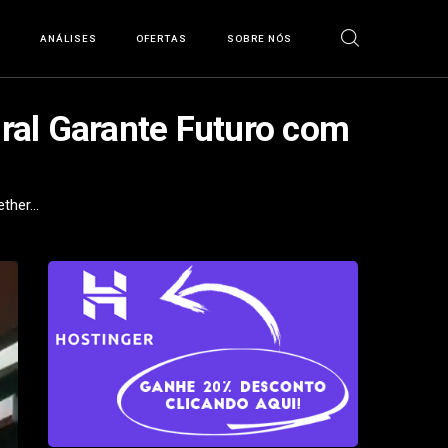
S
ANÁLISES
OFERTAS
SOBRE NÓS
iral Garante Futuro com
her...