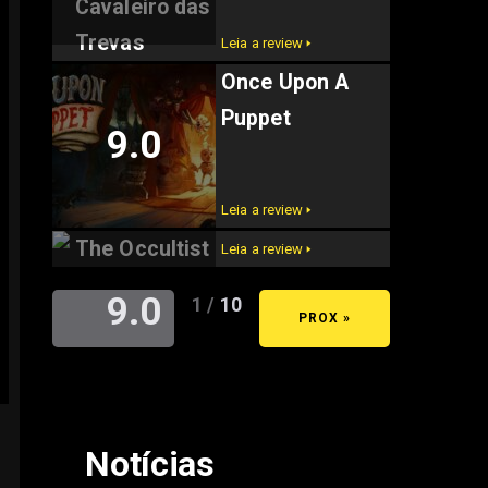
Cavaleiro das
Trevas
Leia a review 🢒
Once Upon A
Puppet
9.0
Leia a review 🢒
The Occultist
Leia a review 🢒
9.0
1 / 10
« ANT
PROX »
Notícias