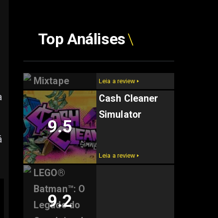
Top Análises
Mixtape
Leia a review 🢒
–
a
Cash Cleaner
9.6
Simulator
9.5
á
Leia a review 🢒
LEGO®
Batman™: O
9.2
Legado do