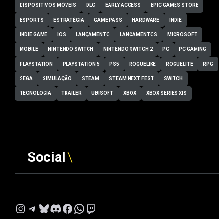
DISPOSITIVOS MÓVEIS
DLC
EARLY ACCESS
EPIC GAMES STORE
ESPORTS
ESTRATÉGIA
GAME PASS
HARDWARE
INDIE
INDIE GAME
IOS
LANÇAMENTO
LANÇAMENTOS
MICROSOFT
MOBILE
NINTENDO SWITCH
NINTENDO SWITCH 2
PC
PC GAMING
PLAYSTATION
PLAYSTATION 5
PS5
ROGUELIKE
ROGUELITE
RPG
SEGA
SIMULAÇÃO
STEAM
STEAM NEXT FEST
SWITCH
TECNOLOGIA
TRAILER
UBISOFT
XBOX
XBOX SERIES X|S
Social
Instagram
Telegram
Bluesky
Discord
Facebook
WhatsApp
Twitch