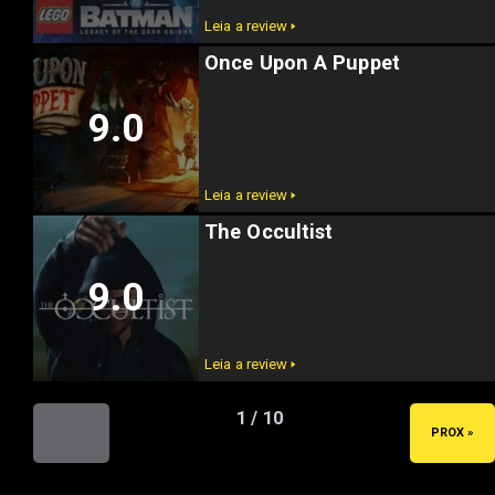
Leia a review 🢒
Once Upon A Puppet
9.0
Leia a review 🢒
The Occultist
9.0
Leia a review 🢒
1 / 10
« ANT
PROX »