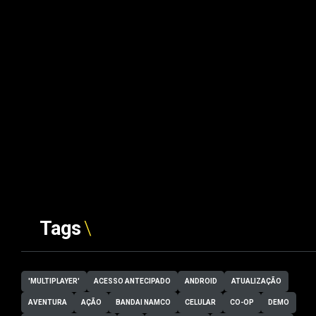
Tags
'MULTIPLAYER'
ACESSO ANTECIPADO
ANDROID
ATUALIZAÇÃO
AVENTURA
AÇÃO
BANDAI NAMCO
CELULAR
CO-OP
DEMO