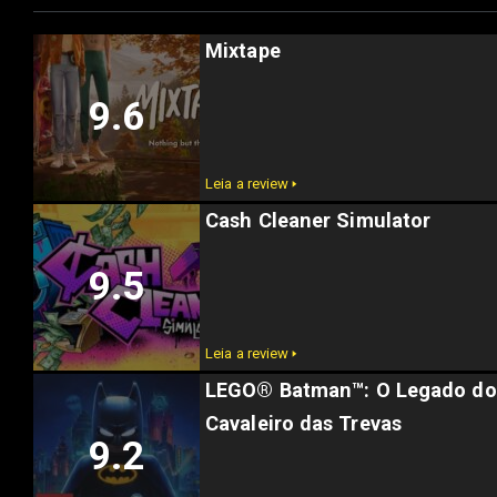
Mixtape
9.6
Leia a review 🢒
Cash Cleaner Simulator
9.5
Leia a review 🢒
LEGO® Batman™: O Legado do
Cavaleiro das Trevas
9.2