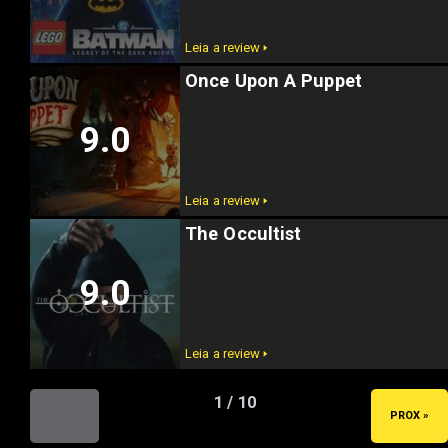
Leia a review 🢒
Once Upon A Puppet
9.0
Leia a review 🢒
The Occultist
9.0
Leia a review 🢒
1 / 10
« ANT
PROX »