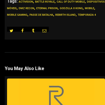
Tags:
,
,
,
ACTIVISION
BATTLE-ROYALE
CALL OF DUTY MOBILE
DISPOSITIVOS
,
,
,
,
,
MÓVEIS
DMZ RECON
ETERNAL PRISON
GODZILLA X KONG
MOBILE
,
,
,
MOBILE GAMING
PASSE DE BATALHA
REBIRTH ISLAND
TEMPORADA 4
You May Also Like