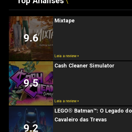
Top Análises
Mixtape
9.6
Leia a review 🢒
Cash Cleaner Simulator
9.5
Leia a review 🢒
LEGO® Batman™: O Legado do
Cavaleiro das Trevas
9.2