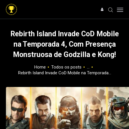
Rebirth Island Invade CoD Mobile
na Temporada 4, Com Presença
HOME
Monstruosa de Godzilla e Kong!
NOTÍCIAS
ARTIGOS
Home
Todos os posts
...
ANÁLISES
Rebirth Island Invade CoD Mobile na Temporada...
OFERTAS
SOBRE NÓS