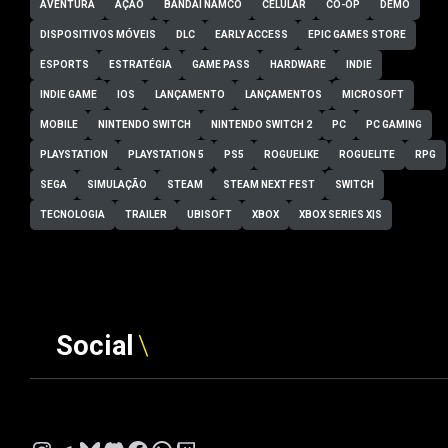
AVENTURA
AÇÃO
BANDAI NAMCO
CELULAR
CO-OP
DEMO
DISPOSITIVOS MÓVEIS
DLC
EARLY ACCESS
EPIC GAMES STORE
ESPORTS
ESTRATÉGIA
GAME PASS
HARDWARE
INDIE
INDIE GAME
IOS
LANÇAMENTO
LANÇAMENTOS
MICROSOFT
MOBILE
NINTENDO SWITCH
NINTENDO SWITCH 2
PC
PC GAMING
PLAYSTATION
PLAYSTATION 5
PS5
ROGUELIKE
ROGUELITE
RPG
SEGA
SIMULAÇÃO
STEAM
STEAM NEXT FEST
SWITCH
TECNOLOGIA
TRAILER
UBISOFT
XBOX
XBOX SERIES X|S
Social