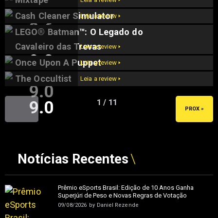
Cash Cleaner Simulator
Leia a review 🢒
9.6
LEGO® Batman™: O Legado do
9.5
Cavaleiro das Trevas
Leia a review 🢒
9.2
Once Upon A Puppet
Leia a review 🢒
The Occultist
Leia a review 🢒
9.0
9.0
1 / 11
« ANT
PROX »
Notícias Recentes
Prêmio eSports Brasil: Edição de 10 Anos Ganha
Superjúri de Peso e Novas Regras de Votação
09/08/2026
by
Daniel Rezende