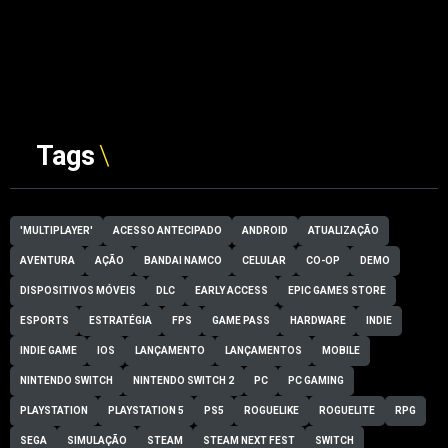
Tags
'MULTIPLAYER'
ACESSO ANTECIPADO
ANDROID
ATUALIZAÇÃO
AVENTURA
AÇÃO
BANDAI NAMCO
CELULAR
CO-OP
DEMO
DISPOSITIVOS MÓVEIS
DLC
EARLY ACCESS
EPIC GAMES STORE
ESPORTS
ESTRATÉGIA
FPS
GAME PASS
HARDWARE
INDIE
INDIE GAME
IOS
LANÇAMENTO
LANÇAMENTOS
MOBILE
NINTENDO SWITCH
NINTENDO SWITCH 2
PC
PC GAMING
PLAYSTATION
PLAYSTATION 5
PS5
ROGUELIKE
ROGUELITE
RPG
SEGA
SIMULAÇÃO
STEAM
STEAM NEXT FEST
SWITCH