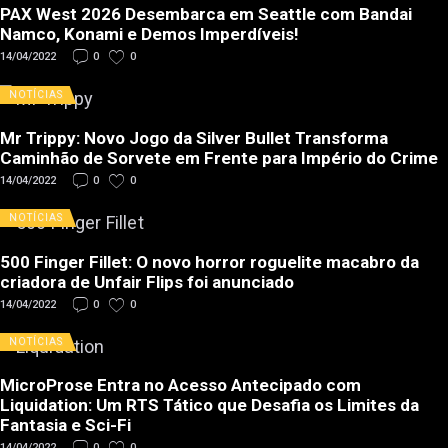
PAX West 2026 Desembarca em Seattle com Bandai
Namco, Konami e Demos Imperdíveis!
14/04/2022
0
0
NOTÍCIAS
Mr Trippy: Novo Jogo da Silver Bullet Transforma
Caminhão de Sorvete em Frente para Império do Crime
14/04/2022
0
0
NOTÍCIAS
500 Finger Fillet: O novo horror roguelite macabro da
criadora de Unfair Flips foi anunciado
14/04/2022
0
0
NOTÍCIAS
MicroProse Entra no Acesso Antecipado com
Liquidation: Um RTS Tático que Desafia os Limites da
Fantasia e Sci-Fi
14/04/2022
0
0