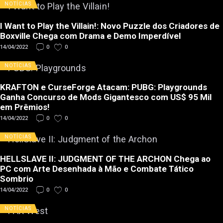
NOTÍCIAS
I Want to Play the Villain!: Novo Puzzle dos Criadores de
Boxville Chega com Drama e Demo Imperdível
14/04/2022
0
0
NOTÍCIAS
KRAFTON e CurseForge Atacam: PUBG: Playgrounds
Ganha Concurso de Mods Gigantesco com US$ 95 Mil
em Prêmios!
14/04/2022
0
0
NOTÍCIAS
HELLSLAVE II: JUDGMENT OF THE ARCHON Chega ao
PC com Arte Desenhada à Mão e Combate Tático
Sombrio
14/04/2022
0
0
NOTÍCIAS