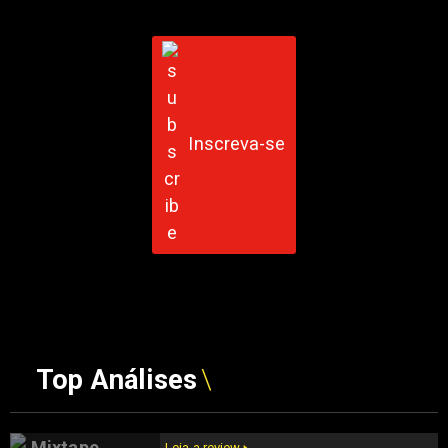
Inscreva-se
Top Análises
Mixtape
Leia a review 🢒