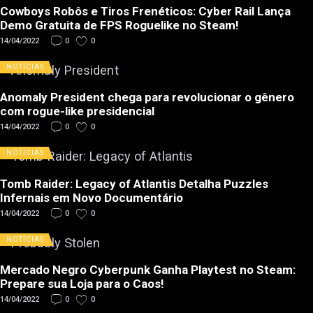
Cowboys Robôs e Tiros Frenéticos: Cyber Rail Lança
Demo Gratuita de FPS Roguelike no Steam!
14/04/2022
0
0
NOTÍCIAS
Anomaly President chega para revolucionar o gênero
com rogue-like presidencial
14/04/2022
0
0
NOTÍCIAS
Tomb Raider: Legacy of Atlantis Detalha Puzzles
Infernais em Novo Documentário
14/04/2022
0
0
NOTÍCIAS
Mercado Negro Cyberpunk Ganha Playtest no Steam:
Prepare sua Loja para o Caos!
14/04/2022
0
0