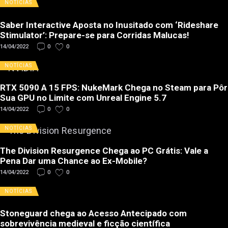
NOTÍCIAS
Saber Interactive Aposta no Inusitado com ‘Rideshare
Stimulator’: Prepare-se para Corridas Malucas!
14/04/2022
0
0
NOTÍCIAS
RTX 5090 A 15 FPS: NukeMark Chega no Steam para Pôr
Sua GPU no Limite com Unreal Engine 5.7
14/04/2022
0
0
NOTÍCIAS
The Division Resurgence Chega ao PC Grátis: Vale a
Pena Dar uma Chance ao Ex-Mobile?
14/04/2022
0
0
NOTÍCIAS
Stoneguard chega ao Acesso Antecipado com
sobrevivência medieval e ficção científica