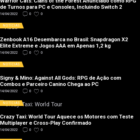
Warrior Cats: Clans of the Forest Anunciado como RPG
de Turnos para PC e Consoles, Incluindo Switch 2
14/04/2022
0
0
NOTÍCIAS
Zenbook A16 Desembarca no Brasil: Snapdragon X2
Elite Extreme e Jogos AAA em Apenas 1,2 kg
14/04/2022
0
0
NOTÍCIAS
Signy & Mino: Against All Gods: RPG de Ação com
Combos e Parceiro Canino Chega ao PC
14/04/2022
0
0
NOTÍCIAS
Crazy Taxi: World Tour Aquece os Motores com Teste
Multiplayer e Cross-Play Confirmado
14/04/2022
0
0