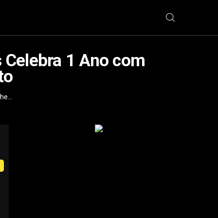
es Celebra 1 Ano com
to
e...