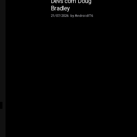
Devs com Doug
Bradley
21/07/2026
by
AndroidIT6