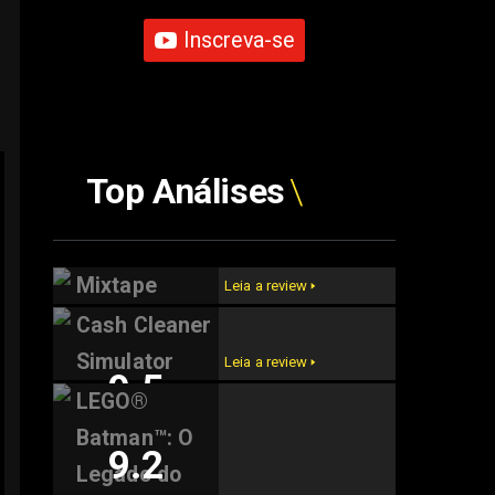
Inscreva-se
Top Análises
Mixtape
Leia a review 🢒
Cash Cleaner
9.6
Simulator
Leia a review 🢒
9.5
LEGO®
Batman™: O
9.2
Legado do