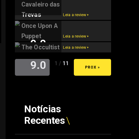
Cavaleiro das
Trevas
Leia a review 🢒
Once Upon A
Puppet
Leia a review 🢒
9.0
The Occultist
Leia a review 🢒
9.0
1 / 11
« ANT
PROX »
Notícias
Recentes