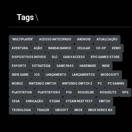
Tags
'MULTIPLAYER'
ACESSO ANTECIPADO
ANDROID
ATUALIZAÇÃO
AVENTURA
AÇÃO
BANDAI NAMCO
CELULAR
CO-OP
DEMO
DISPOSITIVOS MÓVEIS
DLC
EARLY ACCESS
EPIC GAMES STORE
ESPORTS
ESTRATÉGIA
GAME PASS
HARDWARE
INDIE
INDIE GAME
IOS
LANÇAMENTO
LANÇAMENTOS
MICROSOFT
MOBILE
NINTENDO SWITCH
NINTENDO SWITCH 2
PC
PC GAMING
PLAYSTATION
PLAYSTATION 5
PS5
ROGUELIKE
ROGUELITE
RPG
SEGA
SIMULAÇÃO
STEAM
STEAM NEXT FEST
SWITCH
TECNOLOGIA
TRAILER
UBISOFT
XBOX
XBOX SERIES X|S