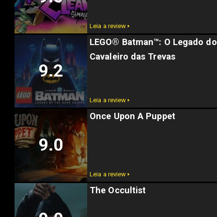
Leia a review 🢒
LEGO® Batman™: O Legado do
Cavaleiro das Trevas
9.2
Leia a review 🢒
Once Upon A Puppet
9.0
Leia a review 🢒
The Occultist