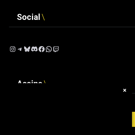
Social
Instagram
Telegram
Bluesky
Discord
Facebook
WhatsApp
Twitch
Assine
×
Digite seu e-mail…
ASSINAR