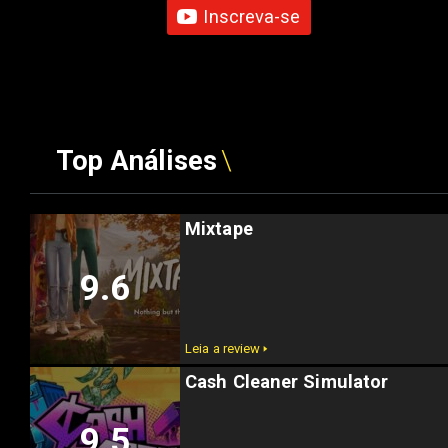
Inscreva-se
Top Análises
Mixtape
9.6
Leia a review 🢒
Cash Cleaner Simulator
9.5