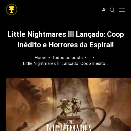
Little Nightmares III Lançado: Coop
Inédito e Horrores da Espiral!
HOME
NOTÍCIAS
Home
Todos os posts
...
Little Nightmares III Lançado: Coop Inédito...
ARTIGOS
ANÁLISES
OFERTAS
SOBRE NÓS