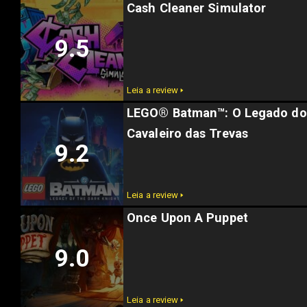
Cash Cleaner Simulator
9.5
Leia a review 🢒
LEGO® Batman™: O Legado do
Cavaleiro das Trevas
9.2
Leia a review 🢒
Once Upon A Puppet
9.0
Leia a review 🢒