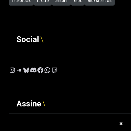
TECNOLOGIA
TRAILER
UBISOFT
XBOX
XBOX SERIES X|S
Social
Instagram
Telegram
Bluesky
Discord
Facebook
WhatsApp
Twitch
Assine
×
Digite seu e-mail…