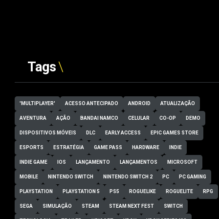
Tags
'MULTIPLAYER'
ACESSO ANTECIPADO
ANDROID
ATUALIZAÇÃO
AVENTURA
AÇÃO
BANDAI NAMCO
CELULAR
CO-OP
DEMO
DISPOSITIVOS MÓVEIS
DLC
EARLY ACCESS
EPIC GAMES STORE
ESPORTS
ESTRATÉGIA
GAME PASS
HARDWARE
INDIE
INDIE GAME
IOS
LANÇAMENTO
LANÇAMENTOS
MICROSOFT
MOBILE
NINTENDO SWITCH
NINTENDO SWITCH 2
PC
PC GAMING
PLAYSTATION
PLAYSTATION 5
PS5
ROGUELIKE
ROGUELITE
RPG
SEGA
SIMULAÇÃO
STEAM
STEAM NEXT FEST
SWITCH