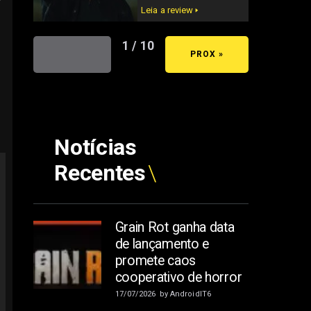
Leia a review 🢒
1 / 10
« ANT
PROX »
Notícias
Recentes
Grain Rot ganha data
de lançamento e
promete caos
cooperativo de horror
17/07/2026
by
AndroidIT6