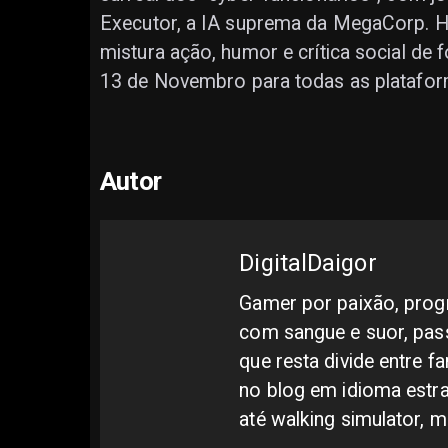
Executor, a IA suprema da MegaCorp. Ha
mistura ação, humor e crítica social de 
13 de Novembro para todas as platafor
Autor
DigitalDaigor
Gamer por paixão, progr
com sangue e suor, pass
que resta divide entre f
no blog em idioma estr
até walking simulator, 