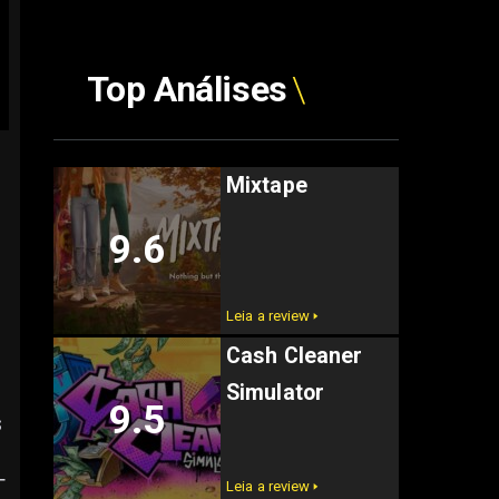
Top Análises
Mixtape
9.6
Leia a review 🢒
Cash Cleaner
Simulator
9.5
s
T
Leia a review 🢒