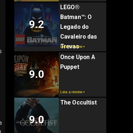
LEGO®
Batman™: O
9.2
Legado do
Cavaleiro das
Trevas
Leia a review 🢒
s
Once Upon A
Puppet
9.0
Leia a review 🢒
The Occultist
9.0
a
o