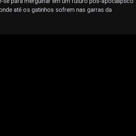
e-se para mergulhar em um futuro pós-apocalíptico
nde até os gatinhos sofrem nas garras da