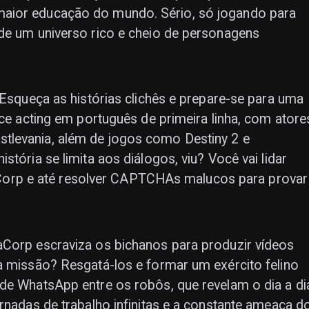
aior educação do mundo. Sério, só jogando para
 de um universo rico e cheio de personagens
 Esqueça as histórias clichês e prepare-se para uma
ice acting em português de primeira linha, com atore
tlevania, além de jogos como Destiny 2 e
stória se limita aos diálogos, viu? Você vai lidar
rp e até resolver CAPTCHAs malucos para provar
aCorp escraviza os bichanos para produzir vídeos
a missão? Resgatá-los e formar um exército felino
de WhatsApp entre os robôs, que revelam o dia a di
rnadas de trabalho infinitas e a constante ameaça d