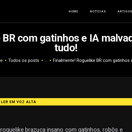
HOME
HOME
NOTÍCIAS
ARTIGO
NOTÍCIAS
e BR com gatinhos e IA malva
ARTIGOS
tudo!
ANÁLISES
e
Todos os posts
...
Finalmente! Roguelike BR com gatinhos e 
OFERTAS
SOBRE NÓS
LER EM VOZ ALTA
, roguelike brazuca insano com gatinhos, robôs e