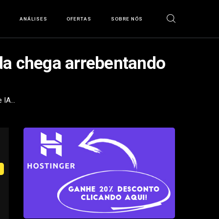
S
ANÁLISES
OFERTAS
SOBRE NÓS
da chega arrebentando
IA...