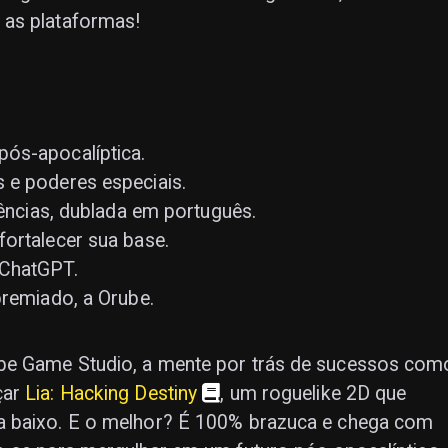
 as plataformas!
ós-apocalíptica.
 e poderes especiais.
rências, dublada em português.
fortalecer sua base.
 ChatGPT.
premiado, a Orube.
be Game Studio, a mente por trás de sucessos com
çar
Lia: Hacking Destiny
, um roguelike 2D que
a baixo. E o melhor? É 100% brazuca e chega com