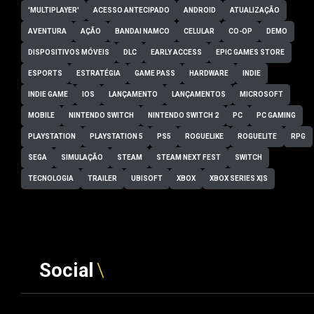
'MULTIPLAYER'
ACESSO ANTECIPADO
ANDROID
ATUALIZAÇÃO
AVENTURA
AÇÃO
BANDAI NAMCO
CELULAR
CO-OP
DEMO
DISPOSITIVOS MÓVEIS
DLC
EARLY ACCESS
EPIC GAMES STORE
ESPORTS
ESTRATÉGIA
GAME PASS
HARDWARE
INDIE
INDIE GAME
IOS
LANÇAMENTO
LANÇAMENTOS
MICROSOFT
MOBILE
NINTENDO SWITCH
NINTENDO SWITCH 2
PC
PC GAMING
PLAYSTATION
PLAYSTATION 5
PS5
ROGUELIKE
ROGUELITE
RPG
SEGA
SIMULAÇÃO
STEAM
STEAM NEXT FEST
SWITCH
TECNOLOGIA
TRAILER
UBISOFT
XBOX
XBOX SERIES X|S
Social