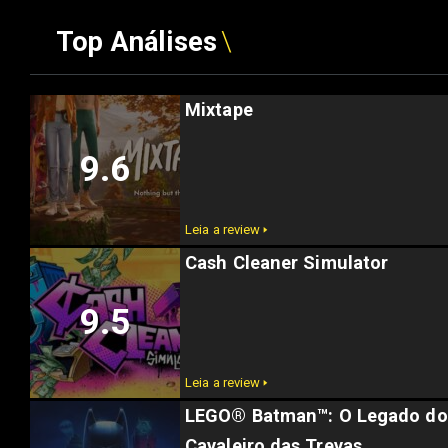
Top Análises
Mixtape
9.6
Leia a review 🢒
Cash Cleaner Simulator
9.5
Leia a review 🢒
LEGO® Batman™: O Legado do
Cavaleiro das Trevas