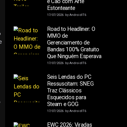
e Cão com Arte
Estonteante
17/07/2026
by
AndroidIT6
Road to Headliner: O
o
MMO de
e
Gerenciamento de
Bandas 100% Gratuito
Que Ninguém Esperava
17/07/2026
by
AndroidIT6
Seis Lendas do PC
Ressuscitam: SNEG
Traz Clássicos
Esquecidos para
o
Steam e GOG
17/07/2026
by
AndroidIT6
EWC 2026: Viradas