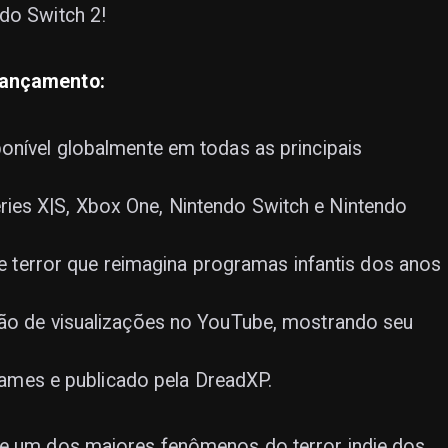
do Switch 2!
lançamento:
onível globalmente em todas as principais
ies X|S, Xbox One, Nintendo Switch e Nintendo
 de terror que reimagina programas infantis dos anos
hão de visualizações no YouTube, mostrando seu
es e publicado pela DreadXP.
ue um dos maiores fenômenos do terror indie dos