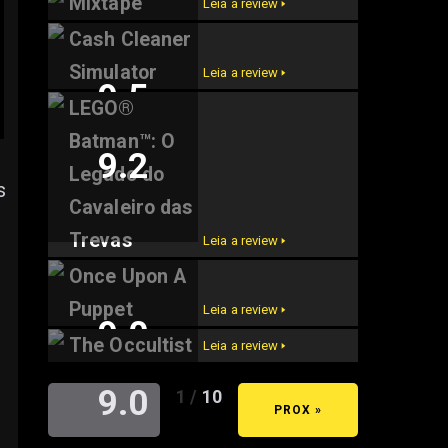
Mixtape
Leia a review 🢒
Cash Cleaner
9.6
Simulator
Leia a review 🢒
9.5
LEGO®
Batman™: O
9.2
Legado do
s
Cavaleiro das
Trevas
Leia a review 🢒
Once Upon A
Puppet
Leia a review 🢒
9.0
The Occultist
Leia a review 🢒
9.0
1 / 10
« ANT
PROX »