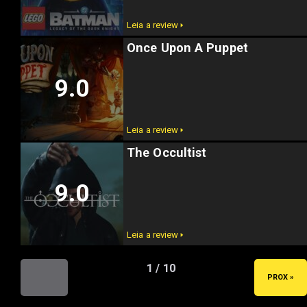
Leia a review 🢒
Once Upon A Puppet
9.0
Leia a review 🢒
The Occultist
9.0
Leia a review 🢒
1 / 10
« ANT
PROX »