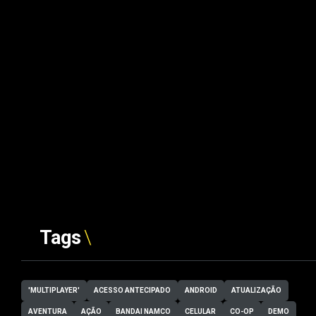
Tags
'MULTIPLAYER'
ACESSO ANTECIPADO
ANDROID
ATUALIZAÇÃO
AVENTURA
AÇÃO
BANDAI NAMCO
CELULAR
CO-OP
DEMO