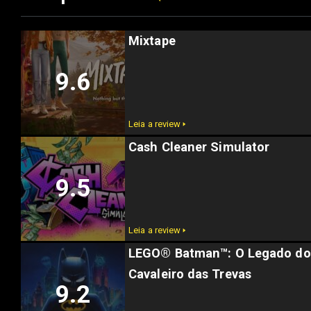
Mixtape
9.6
Leia a review 🢒
Cash Cleaner Simulator
9.5
Leia a review 🢒
LEGO® Batman™: O Legado do
Cavaleiro das Trevas
9.2