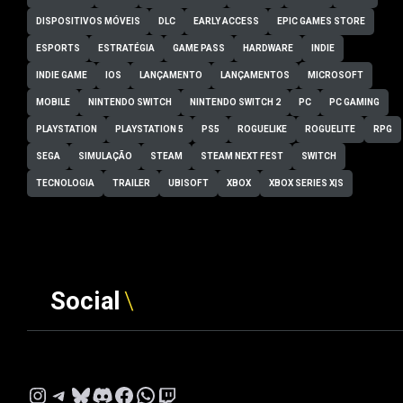
DISPOSITIVOS MÓVEIS
DLC
EARLY ACCESS
EPIC GAMES STORE
ESPORTS
ESTRATÉGIA
GAME PASS
HARDWARE
INDIE
INDIE GAME
IOS
LANÇAMENTO
LANÇAMENTOS
MICROSOFT
MOBILE
NINTENDO SWITCH
NINTENDO SWITCH 2
PC
PC GAMING
PLAYSTATION
PLAYSTATION 5
PS5
ROGUELIKE
ROGUELITE
RPG
SEGA
SIMULAÇÃO
STEAM
STEAM NEXT FEST
SWITCH
TECNOLOGIA
TRAILER
UBISOFT
XBOX
XBOX SERIES X|S
Social
Instagram
Telegram
Bluesky
Discord
Facebook
WhatsApp
Twitch