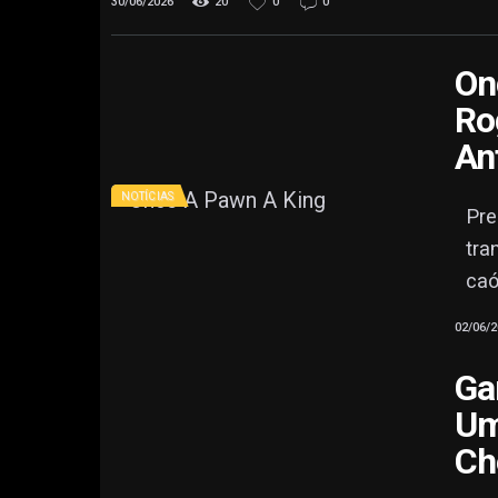
30/06/2026
20
0
0
On
Ro
An
NOTÍCIAS
Pre
tra
caó
02/06/2
Ga
Um
Ch