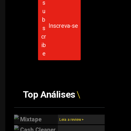
Inscreva-se
-
Top Análises
Mixtape
Leia a review 🢒
Cash Cleaner