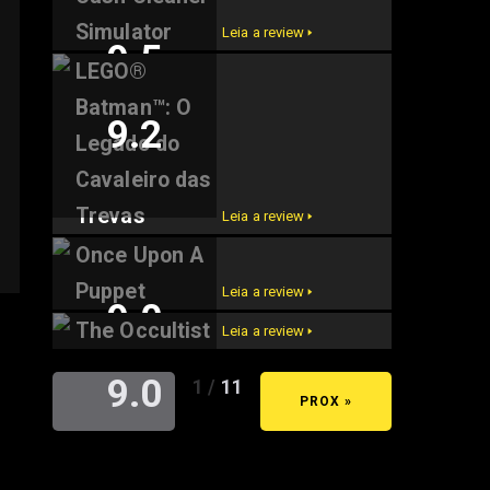
9.6
Simulator
Leia a review 🢒
9.5
LEGO®
Batman™: O
9.2
Legado do
Cavaleiro das
Trevas
Leia a review 🢒
Once Upon A
Puppet
Leia a review 🢒
9.0
The Occultist
Leia a review 🢒
9.0
1 / 11
« ANT
PROX »