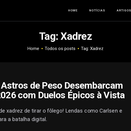
HOME
HOME
NOTÍCIAS
ARTIGO
NOTÍCIAS
Tag: Xadrez
ARTIGOS
Home
Todos os posts
Tag: Xadrez
ANÁLISES
OFERTAS
: Astros de Peso Desembarcam
2026 com Duelos Épicos à Vista
SOBRE NÓS
de xadrez de tirar o fôlego! Lendas como Carlsen e
a a batalha digital.