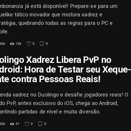
bonanza já está disponível! Prepare-se para um
uelike tático inovador que mistura xadrez e
ratégia, quebrando todas as regras para o PC e
ile.
026
126
0
0
olingo Xadrez Libera PvP no
droid: Hora de Testar seu Xeque
te contra Pessoas Reais!
enda xadrez no Duolingo e desafie jogadores reais! O
o PvP, antes exclusivo do iOS, chega ao Android,
antindo partidas de nível e muita diversão.
026
31
0
0