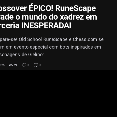
ossover ÉPICO! RuneScape
vade o mundo do xadrez em
rceria INESPERADA!
pare-se! Old School RuneScape e Chess.com se
m em evento especial com bots inspirados em
sonagens de Gielinor.
025
24
0
0