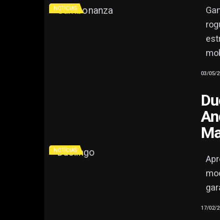
Gam
NOTÍCIAS
rog
est
mob
03/05/2
Du
An
Ma
NOTÍCIAS
Apr
mod
gar
17/02/2