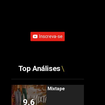
Inscreva-se
Top Análises
Mixtape
9.6