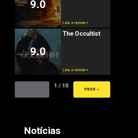
9.0
Leia a review 🢒
The Occultist
9.0
Leia a review 🢒
1 / 10
« ANT
PROX »
Notícias