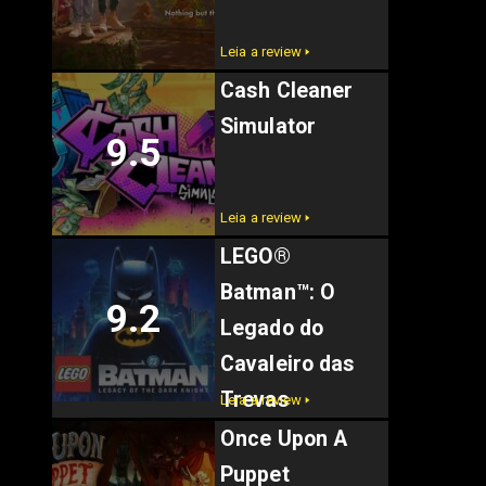
Leia a review 🢒
Cash Cleaner
Simulator
9.5
Leia a review 🢒
LEGO®
Batman™: O
9.2
Legado do
Cavaleiro das
Trevas
Leia a review 🢒
Once Upon A
Puppet