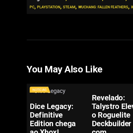
,
,
,
,
PC
PLAYSTATION
STEAM
WUCHANG: FALLEN FEATHERS
You May Also Like
NOTÍCIAS
Revelado:
Dice Legacy:
Talystro Ele
Definitive
o Roguelite
Edition chega
Deckbuilder
ao Xbox!
com