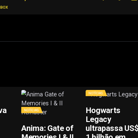
XBOX
NOTÍCIAS
va
Hogwarts
NOTÍCIAS
Legacy
Anima: Gate of
ultrapassa US
Memories I & II
1 bilhão em