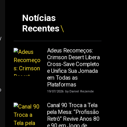
Notícias
Recentes
y
Adeus Recomeços:
Crimson Desert Libera
Cross-Save Completo
e Unifica Sua Jornada
em Todas as
Plataformas
o
19/07/2026
by
Daniel Rezende
Canal 90 Troca a Tela
pela Mesa: “Profissão
Retrô” Revive Anos 80
e 90 em Jogo de