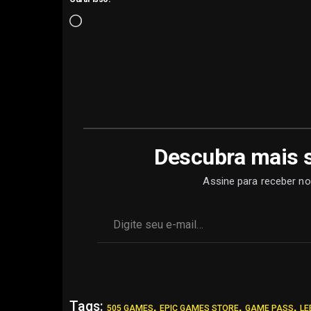
Carregando...
Descubra mais 
Assine para receber no
Digite seu e-mail…
Tags:
,
,
,
505 GAMES
EPIC GAMES STORE
GAME PASS
LE