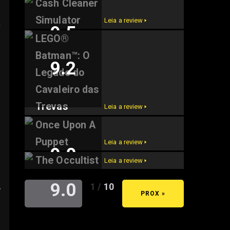
Cash Cleaner
9.6
Simulator
Leia a review 🢒
a
9.5
LEGO®
Batman™: O
9.2
Legado do
Cavaleiro das
Trevas
Leia a review 🢒
Once Upon A
Puppet
Leia a review 🢒
9.0
The Occultist
Leia a review 🢒
9.0
1 / 10
r
« ANT
PROX »