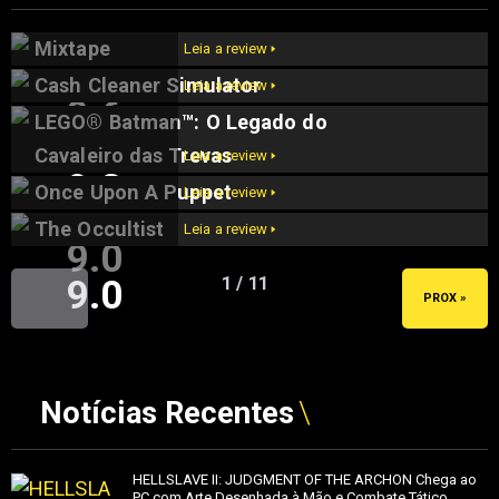
Mixtape
Leia a review 🢒
Cash Cleaner Simulator
Leia a review 🢒
9.6
LEGO® Batman™: O Legado do
9.5
Cavaleiro das Trevas
Leia a review 🢒
9.2
Once Upon A Puppet
Leia a review 🢒
The Occultist
Leia a review 🢒
9.0
9.0
1 / 11
« ANT
PROX »
Notícias Recentes
HELLSLAVE II: JUDGMENT OF THE ARCHON Chega ao
PC com Arte Desenhada à Mão e Combate Tático