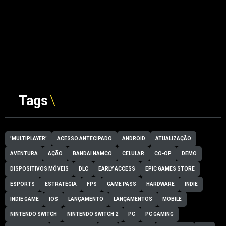
Tags
'MULTIPLAYER'
ACESSO ANTECIPADO
ANDROID
ATUALIZAÇÃO
AVENTURA
AÇÃO
BANDAI NAMCO
CELULAR
CO-OP
DEMO
DISPOSITIVOS MÓVEIS
DLC
EARLY ACCESS
EPIC GAMES STORE
ESPORTS
ESTRATÉGIA
FPS
GAME PASS
HARDWARE
INDIE
INDIE GAME
IOS
LANÇAMENTO
LANÇAMENTOS
MOBILE
NINTENDO SWITCH
NINTENDO SWITCH 2
PC
PC GAMING