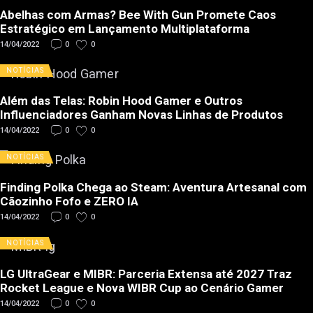
Abelhas com Armas? Bee With Gun Promete Caos
Estratégico em Lançamento Multiplataforma
14/04/2022
0
0
NOTÍCIAS
Além das Telas: Robin Hood Gamer e Outros
Influenciadores Ganham Novas Linhas de Produtos
14/04/2022
0
0
NOTÍCIAS
Finding Polka Chega ao Steam: Aventura Artesanal com
Cãozinho Fofo e ZERO IA
14/04/2022
0
0
NOTÍCIAS
LG UltraGear e MIBR: Parceria Extensa até 2027 Traz
Rocket League e Nova WIBR Cup ao Cenário Gamer
14/04/2022
0
0