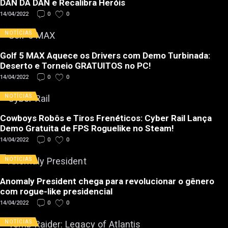
DAN DA DAN e Recalibra Heróis
14/04/2022
0
0
NOTÍCIAS
Golf 5 MAX Aquece os Drivers com Demo Turbinada:
Deserto e Torneio GRATUITOS no PC!
14/04/2022
0
0
NOTÍCIAS
Cowboys Robôs e Tiros Frenéticos: Cyber Rail Lança
Demo Gratuita de FPS Roguelike no Steam!
14/04/2022
0
0
NOTÍCIAS
Anomaly President chega para revolucionar o gênero
com rogue-like presidencial
14/04/2022
0
0
NOTÍCIAS