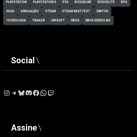
PLAYSTATION
PLAYSTATION 5
PS5
ROGUELIKE
ROGUELITE
RPG
SEGA
SIMULAÇÃO
STEAM
STEAM NEXT FEST
SWITCH
TECNOLOGIA
TRAILER
UBISOFT
XBOX
XBOX SERIES X|S
Social
Instagram
Telegram
Bluesky
Discord
Facebook
WhatsApp
Twitch
Assine