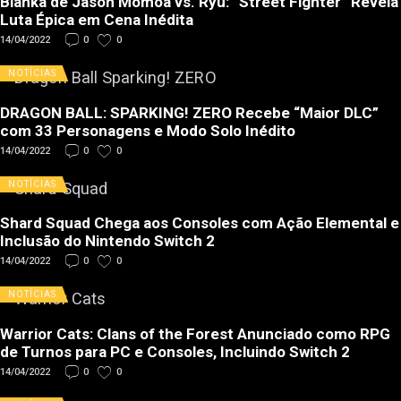
Blanka de Jason Momoa vs. Ryu: “Street Fighter” Revela
Luta Épica em Cena Inédita
14/04/2022
0
0
NOTÍCIAS
DRAGON BALL: SPARKING! ZERO Recebe “Maior DLC”
com 33 Personagens e Modo Solo Inédito
14/04/2022
0
0
NOTÍCIAS
Shard Squad Chega aos Consoles com Ação Elemental e
Inclusão do Nintendo Switch 2
14/04/2022
0
0
NOTÍCIAS
Warrior Cats: Clans of the Forest Anunciado como RPG
de Turnos para PC e Consoles, Incluindo Switch 2
14/04/2022
0
0