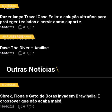
NOTÍCIAS
Razer lança Travel Case Folio: a solução ultrafina para
proteger teclados e servir como suporte
14/04/2022
0
0
ANÁLISES
RESENHAS
Dave The Diver – Análise
14/04/2022
0
0
Outras Notícias
NOTÍCIAS
Shrek, Fiona e Gato de Botas invadem Brawlhalla: É
crossover que não acaba mais!
14/04/2022
0
0