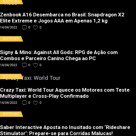
NOTÍCIAS
Zenbook A16 Desembarca no Brasil: Snapdragon X2
Elite Extreme e Jogos AAA em Apenas 1,2 kg
14/04/2022
0
0
NOTÍCIAS
Signy & Mino: Against All Gods: RPG de Ação com
Combos e Parceiro Canino Chega ao PC
14/04/2022
0
0
NOTÍCIAS
Crazy Taxi: World Tour Aquece os Motores com Teste
Multiplayer e Cross-Play Confirmado
14/04/2022
0
0
NOTÍCIAS
Saber Interactive Aposta no Inusitado com ‘Rideshare
Stimulator’: Prepare-se para Corridas Malucas!