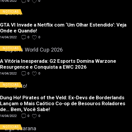
14/04/2022
0
0
NOTÍCIAS
GTA VI Invade a Netflix com ‘Um Olhar Estendido’: Veja
Onde e Quando!
14/04/2022
0
0
NOTÍCIAS
A Vitória Inesperada: G2 Esports Domina Warzone
Resurgence e Conquista a EWC 2026
14/04/2022
0
0
NOTÍCIAS
Dung Ho! Pirates of the Veld: Ex-Devs de Borderlands
Lançam o Mais Caótico Co-op de Besouros Roladores
de… Bem, Você Sabe!
14/04/2022
0
0
NOTÍCIAS