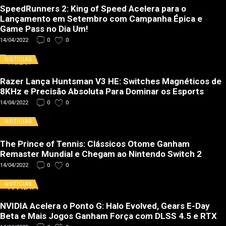
SpeedRunners 2: King of Speed Acelera para o
Lançamento em Setembro com Campanha Épica e
Game Pass no Dia Um!
14/04/2022
0
0
NOTÍCIAS
Razer Lança Huntsman V3 HE: Switches Magnéticos de
8KHz e Precisão Absoluta Para Dominar os Esports
14/04/2022
0
0
NOTÍCIAS
The Prince of Tennis: Clássicos Otome Ganham
Remaster Mundial e Chegam ao Nintendo Switch 2
14/04/2022
0
0
NOTÍCIAS
NVIDIA Acelera o Ponto G: Halo Evolved, Gears E-Day
Beta e Mais Jogos Ganham Força com DLSS 4.5 e RTX