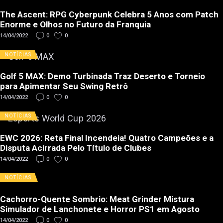
The Ascent: RPG Cyberpunk Celebra 5 Anos com Patch
Enorme e Olhos no Futuro da Franquia
14/04/2022
0
0
NOTÍCIAS
Golf 5 MAX: Demo Turbinada Traz Deserto e Torneio
para Apimentar Seu Swing Retrô
14/04/2022
0
0
NOTÍCIAS
EWC 2026: Reta Final Incendeia! Quatro Campeões e a
Disputa Acirrada Pelo Título de Clubes
14/04/2022
0
0
NOTÍCIAS
Cachorro-Quente Sombrio: Meat Grinder Mistura
Simulador de Lanchonete e Horror PS1 em Agosto
14/04/2022
0
0