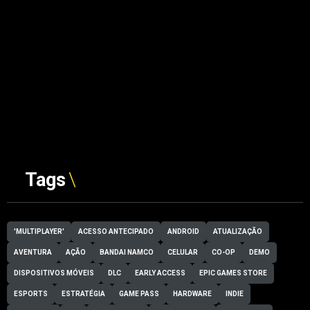
Tags
'MULTIPLAYER'
ACESSO ANTECIPADO
ANDROID
ATUALIZAÇÃO
AVENTURA
AÇÃO
BANDAI NAMCO
CELULAR
CO-OP
DEMO
DISPOSITIVOS MÓVEIS
DLC
EARLY ACCESS
EPIC GAMES STORE
ESPORTS
ESTRATÉGIA
GAME PASS
HARDWARE
INDIE