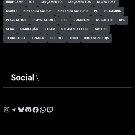
INDIE GAME
IOS
LANÇAMENTO
LANÇAMENTOS
MICROSOFT
MOBILE
NINTENDO SWITCH
NINTENDO SWITCH 2
PC
PC GAMING
PLAYSTATION
PLAYSTATION 5
PS5
ROGUELIKE
ROGUELITE
RPG
SEGA
SIMULAÇÃO
STEAM
STEAM NEXT FEST
SWITCH
TECNOLOGIA
TRAILER
UBISOFT
XBOX
XBOX SERIES X|S
Social
Instagram
Telegram
Bluesky
Discord
Facebook
WhatsApp
Twitch