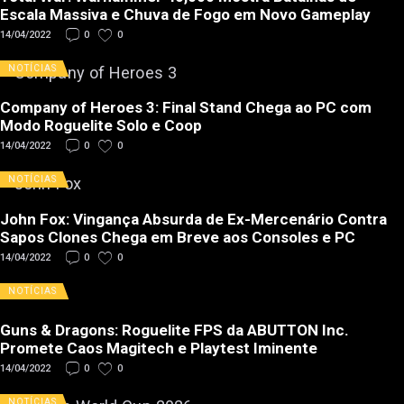
Escala Massiva e Chuva de Fogo em Novo Gameplay
14/04/2022
0
0
NOTÍCIAS
Company of Heroes 3: Final Stand Chega ao PC com
Modo Roguelite Solo e Coop
14/04/2022
0
0
NOTÍCIAS
John Fox: Vingança Absurda de Ex-Mercenário Contra
Sapos Clones Chega em Breve aos Consoles e PC
14/04/2022
0
0
NOTÍCIAS
Guns & Dragons: Roguelite FPS da ABUTTON Inc.
Promete Caos Magitech e Playtest Iminente
14/04/2022
0
0
NOTÍCIAS