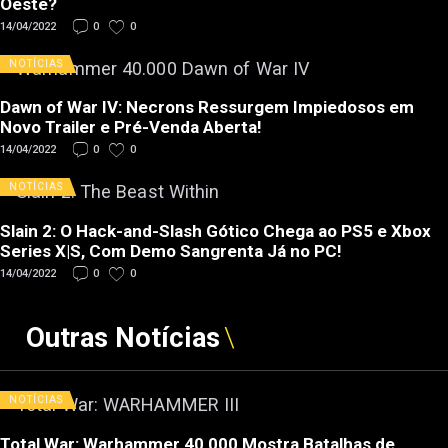
Oeste?
14/04/2022
0
0
NOTÍCIAS
Dawn of War IV: Necrons Ressurgem Impiedosos em
Novo Trailer e Pré-Venda Aberta!
14/04/2022
0
0
NOTÍCIAS
Slain 2: O Hack-and-Slash Gótico Chega ao PS5 e Xbox
Series X|S, Com Demo Sangrenta Já no PC!
14/04/2022
0
0
Outras Notícias
NOTÍCIAS
Total War: Warhammer 40,000 Mostra Batalhas de