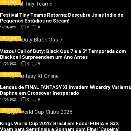
NOTÍCIAS
Festival Tiny Teams Retorna: Descubra Joias Indie de
Pequenos Estúdios no Steam!
14/04/2022
0
0
NOTÍCIAS
Vazou! Call of Duty: Black Ops 7 e a 5ª Temporada com
Blackcell Surpreendem um Ano Antes
14/04/2022
0
0
NOTÍCIAS
Lendas de FINAL FANTASY XI Invadem Wizardry Variants
Daphne em Crossover Inesperado
14/04/2022
0
0
NOTÍCIAS
Kings World Cup 2026: Brasil em Foco! FURIA e G3X
Voam para Semifinais e Sonham com Final ‘Caseira’