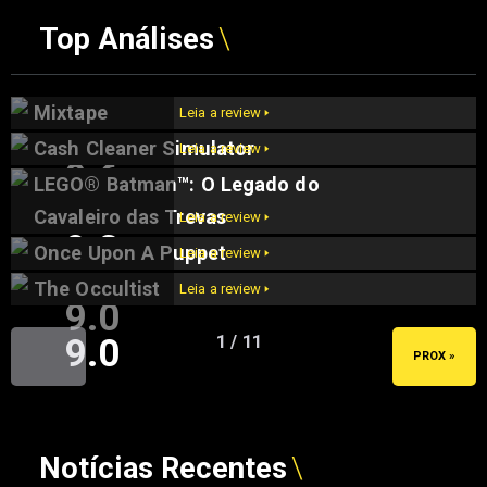
Top Análises
Mixtape
Leia a review 🢒
Cash Cleaner Simulator
Leia a review 🢒
9.6
LEGO® Batman™: O Legado do
9.5
Cavaleiro das Trevas
Leia a review 🢒
9.2
Once Upon A Puppet
Leia a review 🢒
The Occultist
Leia a review 🢒
9.0
9.0
1 / 11
« ANT
PROX »
Notícias Recentes