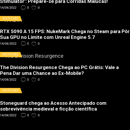
Stimulator’: Prepare-se para Corridas Malucas!
14/04/2022
0
0
NOTÍCIAS
RTX 5090 A 15 FPS: NukeMark Chega no Steam para Pôr
Sua GPU no Limite com Unreal Engine 5.7
14/04/2022
0
0
NOTÍCIAS
The Division Resurgence Chega ao PC Grátis: Vale a
Pena Dar uma Chance ao Ex-Mobile?
14/04/2022
0
0
NOTÍCIAS
Stoneguard chega ao Acesso Antecipado com
sobrevivência medieval e ficção científica
14/04/2022
0
0