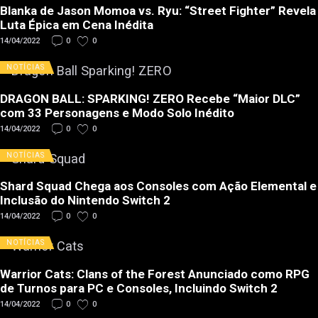
Blanka de Jason Momoa vs. Ryu: “Street Fighter” Revela
Luta Épica em Cena Inédita
14/04/2022
0
0
NOTÍCIAS
DRAGON BALL: SPARKING! ZERO Recebe “Maior DLC”
com 33 Personagens e Modo Solo Inédito
14/04/2022
0
0
NOTÍCIAS
Shard Squad Chega aos Consoles com Ação Elemental e
Inclusão do Nintendo Switch 2
14/04/2022
0
0
NOTÍCIAS
Warrior Cats: Clans of the Forest Anunciado como RPG
de Turnos para PC e Consoles, Incluindo Switch 2
14/04/2022
0
0