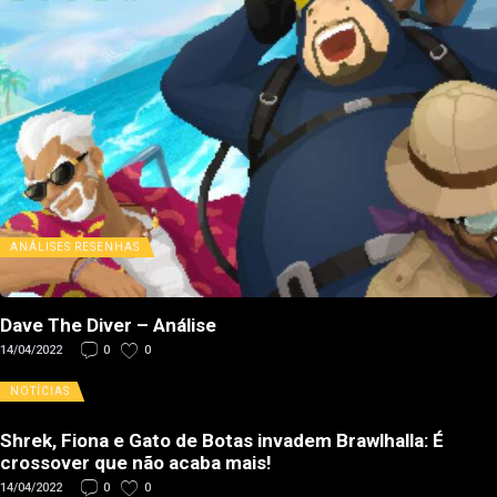
ANÁLISES
RESENHAS
Dave The Diver – Análise
14/04/2022
0
0
NOTÍCIAS
Shrek, Fiona e Gato de Botas invadem Brawlhalla: É
crossover que não acaba mais!
14/04/2022
0
0