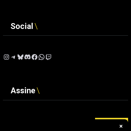
Social
Instagram
Telegram
Bluesky
Discord
Facebook
WhatsApp
Twitch
Assine
Digite seu e-mail…
ASSINAR
×