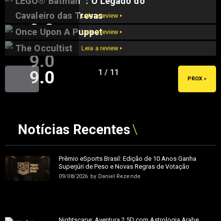
LEGO® Batman™: O Legado do
9.5
Cavaleiro das Trevas
Leia a review 🢒
9.2
Once Upon A Puppet
Leia a review 🢒
The Occultist
Leia a review 🢒
9.0
9.0
1 / 11
« ANT
PROX »
Notícias Recentes
Prêmio eSports Brasil: Edição de 10 Anos Ganha
Superjúri de Peso e Novas Regras de Votação
09/08/2026
by
Daniel Rezende
Nightscape: Aventura 2.5D com Astrologia Árabe