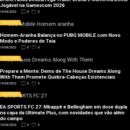
Jogável na Gamescom 2026
14/04/2022
0
0
NOTÍCIAS
Homem-Aranha Balança no PUBG MOBILE com Novo
Modo e Poderes de Teia
14/04/2022
0
0
NOTÍCIAS
Prepare a Mente: Demo de The House Dreams Along
With Them Promete Quebra-Cabeças Existenciais
14/04/2022
0
0
NOTÍCIAS
EA SPORTS FC 27: Mbappé e Bellingham em dose dupla
na capa da Ultimate Plus, com novidades que vão além
do campo
14/04/2022
0
0