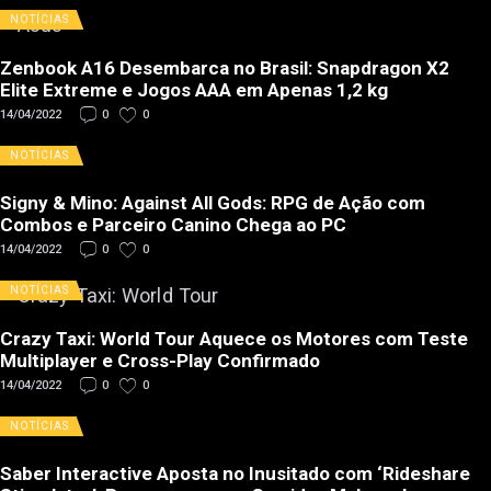
NOTÍCIAS
Zenbook A16 Desembarca no Brasil: Snapdragon X2
Elite Extreme e Jogos AAA em Apenas 1,2 kg
14/04/2022
0
0
NOTÍCIAS
Signy & Mino: Against All Gods: RPG de Ação com
Combos e Parceiro Canino Chega ao PC
14/04/2022
0
0
NOTÍCIAS
Crazy Taxi: World Tour Aquece os Motores com Teste
Multiplayer e Cross-Play Confirmado
14/04/2022
0
0
NOTÍCIAS
Saber Interactive Aposta no Inusitado com ‘Rideshare