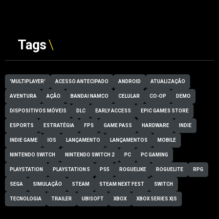
Tags
'MULTIPLAYER'
ACESSO ANTECIPADO
ANDROID
ATUALIZAÇÃO
AVENTURA
AÇÃO
BANDAI NAMCO
CELULAR
CO-OP
DEMO
DISPOSITIVOS MÓVEIS
DLC
EARLY ACCESS
EPIC GAMES STORE
ESPORTS
ESTRATÉGIA
FPS
GAME PASS
HARDWARE
INDIE
INDIE GAME
IOS
LANÇAMENTO
LANÇAMENTOS
MOBILE
NINTENDO SWITCH
NINTENDO SWITCH 2
PC
PC GAMING
PLAYSTATION
PLAYSTATION 5
PS5
ROGUELIKE
ROGUELITE
RPG
SEGA
SIMULAÇÃO
STEAM
STEAM NEXT FEST
SWITCH
TECNOLOGIA
TRAILER
UBISOFT
XBOX
XBOX SERIES X|S