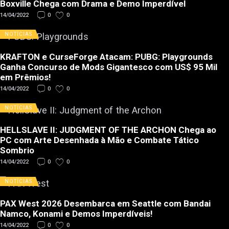
Boxville Chega com Drama e Demo Imperdível
14/04/2022
0
0
NOTÍCIAS
KRAFTON e CurseForge Atacam: PUBG: Playgrounds
Ganha Concurso de Mods Gigantesco com US$ 95 Mil
em Prêmios!
14/04/2022
0
0
NOTÍCIAS
HELLSLAVE II: JUDGMENT OF THE ARCHON Chega ao
PC com Arte Desenhada à Mão e Combate Tático
Sombrio
14/04/2022
0
0
NOTÍCIAS
PAX West 2026 Desembarca em Seattle com Bandai
Namco, Konami e Demos Imperdíveis!
14/04/2022
0
0