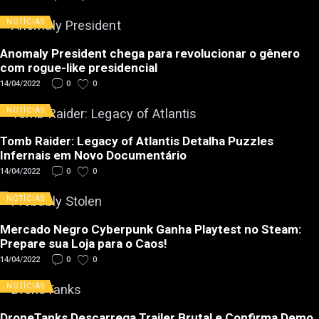
NOTÍCIAS
Anomaly President chega para revolucionar o gênero
com rogue-like presidencial
14/04/2022
0
0
NOTÍCIAS
Tomb Raider: Legacy of Atlantis Detalha Puzzles
Infernais em Novo Documentário
14/04/2022
0
0
NOTÍCIAS
Mercado Negro Cyberpunk Ganha Playtest no Steam:
Prepare sua Loja para o Caos!
14/04/2022
0
0
NOTÍCIAS
DroneTanks Descarrega Trailer Brutal e Confirma Demo