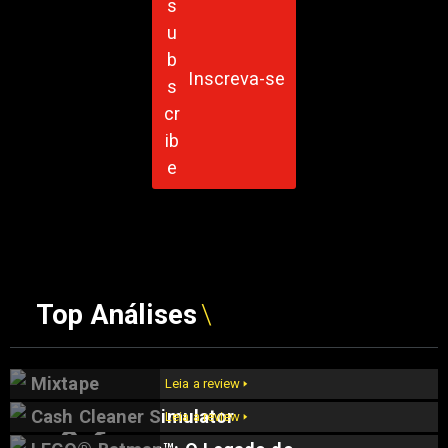
Inscreva-se
Top Análises
Mixtape
Leia a review 🢒
Cash Cleaner Simulator
Leia a review 🢒
9.6