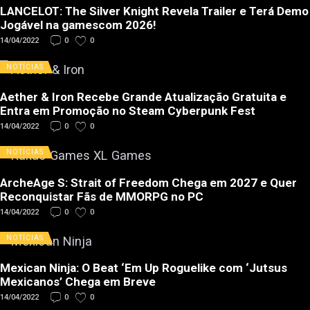
LANCELOT: The Silver Knight Revela Trailer e Terá Demo
Jogável na gamescom 2026!
14/04/2022
0
0
NOTÍCIAS
Aether & Iron Recebe Grande Atualização Gratuita e
Entra em Promoção no Steam Cyberpunk Fest
14/04/2022
0
0
NOTÍCIAS
ArcheAge S: Strait of Freedom Chega em 2027 e Quer
Reconquistar Fãs de MMORPG no PC
14/04/2022
0
0
NOTÍCIAS
Mexican Ninja: O Beat ‘Em Up Roguelike com ‘Jutsus
Mexicanos’ Chega em Breve
14/04/2022
0
0