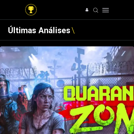
Últimas Análises
HOME
NOTÍCIAS
ARTIGOS
ANÁLISES
OFERTAS
SOBRE NÓS