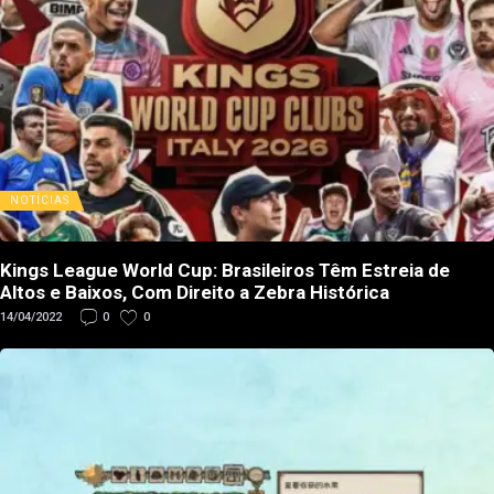
NOTÍCIAS
Kings League World Cup: Brasileiros Têm Estreia de
Altos e Baixos, Com Direito a Zebra Histórica
14/04/2022
0
0