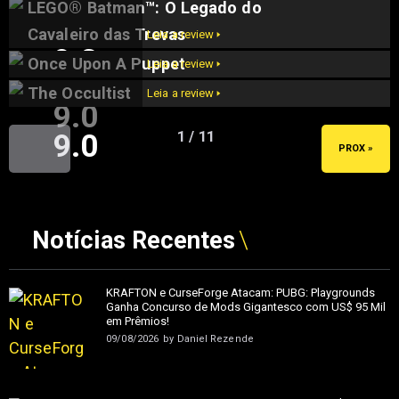
9.6
LEGO® Batman™: O Legado do
9.5
Cavaleiro das Trevas
Leia a review 🢒
9.2
Once Upon A Puppet
Leia a review 🢒
The Occultist
Leia a review 🢒
9.0
9.0
1 / 11
« ANT
PROX »
Notícias Recentes
KRAFTON e CurseForge Atacam: PUBG: Playgrounds
Ganha Concurso de Mods Gigantesco com US$ 95 Mil
em Prêmios!
09/08/2026
by
Daniel Rezende