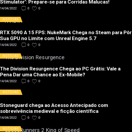
Stimulator’: Prepare-se para Corridas Malucas!
14/04/2022
0
0
NOTÍCIAS
RTX 5090 A 15 FPS: NukeMark Chega no Steam para Pôr
Sua GPU no Limite com Unreal Engine 5.7
14/04/2022
0
0
NOTÍCIAS
The Division Resurgence Chega ao PC Grátis: Vale a
Pena Dar uma Chance ao Ex-Mobile?
14/04/2022
0
0
NOTÍCIAS
Stoneguard chega ao Acesso Antecipado com
sobrevivência medieval e ficção científica
14/04/2022
0
0
NOTÍCIAS