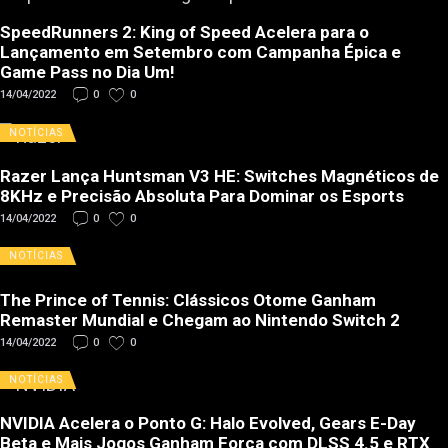
SpeedRunners 2: King of Speed Acelera para o
Lançamento em Setembro com Campanha Épica e
Game Pass no Dia Um!
14/04/2022
0
0
NOTÍCIAS
Razer Lança Huntsman V3 HE: Switches Magnéticos de
8KHz e Precisão Absoluta Para Dominar os Esports
14/04/2022
0
0
NOTÍCIAS
The Prince of Tennis: Clássicos Otome Ganham
Remaster Mundial e Chegam ao Nintendo Switch 2
14/04/2022
0
0
NOTÍCIAS
NVIDIA Acelera o Ponto G: Halo Evolved, Gears E-Day
Beta e Mais Jogos Ganham Força com DLSS 4.5 e RTX