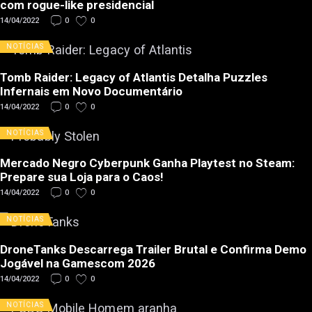
com rogue-like presidencial
14/04/2022
0
0
NOTÍCIAS
Tomb Raider: Legacy of Atlantis Detalha Puzzles
Infernais em Novo Documentário
14/04/2022
0
0
NOTÍCIAS
Mercado Negro Cyberpunk Ganha Playtest no Steam:
Prepare sua Loja para o Caos!
14/04/2022
0
0
NOTÍCIAS
DroneTanks Descarrega Trailer Brutal e Confirma Demo
Jogável na Gamescom 2026
14/04/2022
0
0
NOTÍCIAS