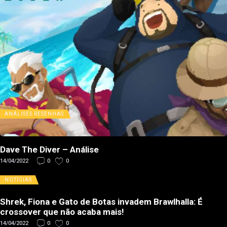
ANÁLISES
RESENHAS
Dave The Diver – Análise
14/04/2022
0
0
NOTÍCIAS
Shrek, Fiona e Gato de Botas invadem Brawlhalla: É
crossover que não acaba mais!
14/04/2022
0
0