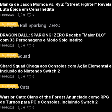
Blanka de Jason Momoa vs. Ryu: “Street Fighter” Revela
Luta Épica em Cena Inédita
14/04/2022
0
0
NOTÍCIAS
DRAGON BALL: SPARKING! ZERO Recebe “Maior DLC”
com 33 Personagens e Modo Solo Inédito
14/04/2022
0
0
NOTÍCIAS
Shard Squad Chega aos Consoles com Ação Elemental e
Inclusão do Nintendo Switch 2
14/04/2022
0
0
NOTÍCIAS
Warrior Cats: Clans of the Forest Anunciado como RPG
de Turnos para PC e Consoles, Incluindo Switch 2
14/04/2022
0
0