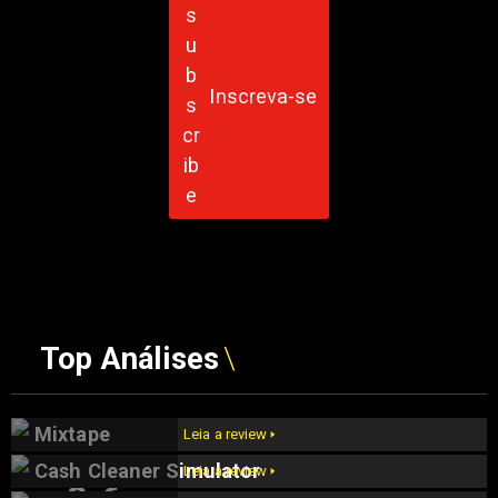
Inscreva-se
Top Análises
Mixtape
Leia a review 🢒
Cash Cleaner Simulator
Leia a review 🢒