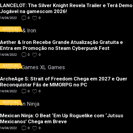
LANCELOT: The Silver Knight Revela Trailer e Terá Demo
Jogável na gamescom 2026!
14/04/2022
0
0
NOTÍCIAS
Aether & Iron Recebe Grande Atualização Gratuita e
Entra em Promoção no Steam Cyberpunk Fest
14/04/2022
0
0
NOTÍCIAS
ArcheAge S: Strait of Freedom Chega em 2027 e Quer
Reconquistar Fãs de MMORPG no PC
14/04/2022
0
0
NOTÍCIAS
Mexican Ninja: O Beat ‘Em Up Roguelike com ‘Jutsus
Mexicanos’ Chega em Breve
14/04/2022
0
0