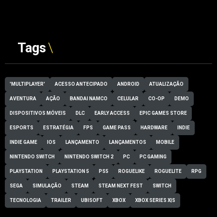
Tags
'MULTIPLAYER'
ACESSO ANTECIPADO
ANDROID
ATUALIZAÇÃO
AVENTURA
AÇÃO
BANDAI NAMCO
CELULAR
CO-OP
DEMO
DISPOSITIVOS MÓVEIS
DLC
EARLY ACCESS
EPIC GAMES STORE
ESPORTS
ESTRATÉGIA
FPS
GAME PASS
HARDWARE
INDIE
INDIE GAME
IOS
LANÇAMENTO
LANÇAMENTOS
MOBILE
NINTENDO SWITCH
NINTENDO SWITCH 2
PC
PC GAMING
PLAYSTATION
PLAYSTATION 5
PS5
ROGUELIKE
ROGUELITE
RPG
SEGA
SIMULAÇÃO
STEAM
STEAM NEXT FEST
SWITCH
TECNOLOGIA
TRAILER
UBISOFT
XBOX
XBOX SERIES X|S