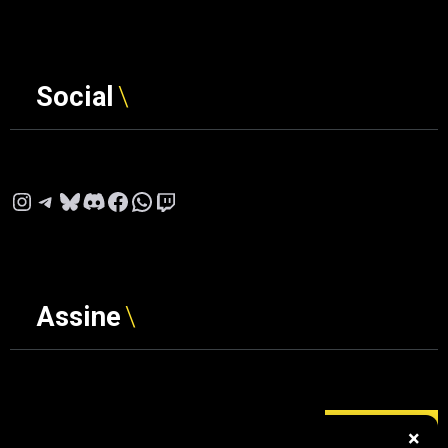
Social
Instagram
Telegram
Bluesky
Discord
Facebook
WhatsApp
Twitch
Assine
Digite seu e-mail…
ASSINAR
×