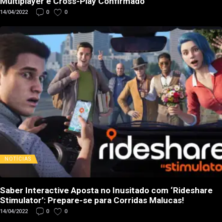
Multiplayer e Cross-Play Confirmado
14/04/2022
0
0
NOTÍCIAS
Saber Interactive Aposta no Inusitado com ‘Rideshare
Stimulator’: Prepare-se para Corridas Malucas!
14/04/2022
0
0