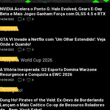
NVIDIA Acelera o Ponto G: Halo Evolved, Gears E-Day
Beta e Mais Jogos Ganham Força com DLSS 4.5 e RTX
14/04/2022
0
0
NOTÍCIAS
GTA VI Invade a Netflix com ‘Um Olhar Estendido’: Veja
Onde e Quando!
14/04/2022
0
0
NOTÍCIAS
A Vitória Inesperada: G2 Esports Domina Warzone
Resurgence e Conquista a EWC 2026
14/04/2022
0
0
NOTÍCIAS
Dung Ho! Pirates of the Veld: Ex-Devs de Borderlands
Lançam o Mais Caótico Co-op de Besouros Roladores
de… Bem, Você Sabe!