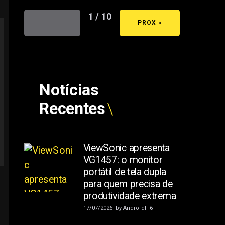
1 / 10
« ANT
PROX »
Notícias
Recentes
ViewSonic apresenta
VG1457: o monitor
portátil de tela dupla
para quem precisa de
produtividade extrema
17/07/2026
by
AndroidIT6