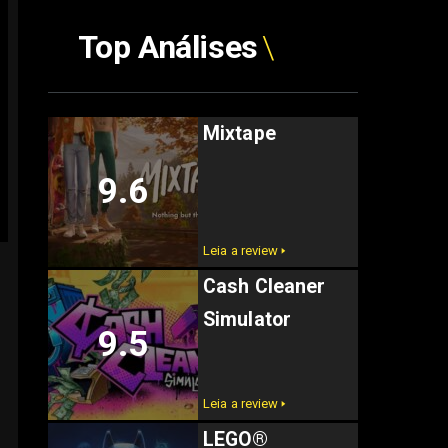
Top Análises
Mixtape
9.6
Leia a review 🢒
Cash Cleaner
Simulator
9.5
Leia a review 🢒
LEGO®