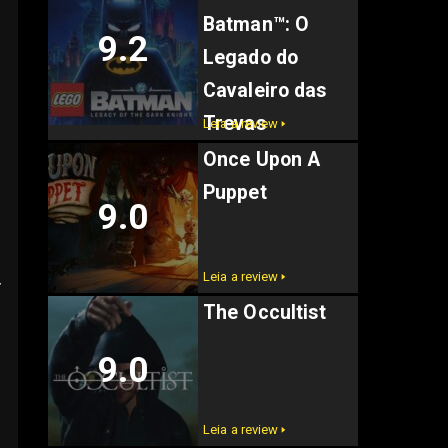
Batman™: O
9.2
Legado do
Cavaleiro das
Trevas
Leia a review 🢒
Once Upon A
Puppet
9.0
Leia a review 🢒
r
The Occultist
9.0
Leia a review 🢒