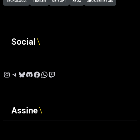
TECNOLOGIA
TRAILER
UBISOFT
XBOX
XBOX SERIES X|S
Social
Instagram
Telegram
Bluesky
Discord
Facebook
WhatsApp
Twitch
Assine
Digite seu e-mail…