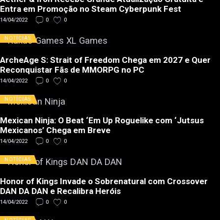
Entra em Promoção no Steam Cyberpunk Fest
14/04/2022
0
0
NOTÍCIAS
ArcheAge S: Strait of Freedom Chega em 2027 e Quer
Reconquistar Fãs de MMORPG no PC
14/04/2022
0
0
NOTÍCIAS
Mexican Ninja: O Beat ‘Em Up Roguelike com ‘Jutsus
Mexicanos’ Chega em Breve
14/04/2022
0
0
NOTÍCIAS
Honor of Kings Invade o Sobrenatural com Crossover
DAN DA DAN e Recalibra Heróis
14/04/2022
0
0