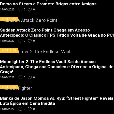
Demo no Steam e Promete Brigas entre Amigos
14/04/2022
0
0
NOTÍCIAS
Sudden Attack Zero Point Chega em Acesso
Antecipado: O Clássico FPS Tático Volta de Graça no PC!
14/04/2022
0
0
NOTÍCIAS
Moonlighter 2: The Endless Vault Sai do Acesso
Antecipado, Chega aos Consoles e Oferece o Original de
Graça!
14/04/2022
0
0
NOTÍCIAS
Blanka de Jason Momoa vs. Ryu: “Street Fighter” Revela
Luta Épica em Cena Inédita
14/04/2022
0
0