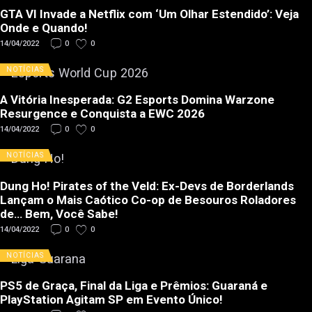
GTA VI Invade a Netflix com ‘Um Olhar Estendido’: Veja
Onde e Quando!
14/04/2022
0
0
NOTÍCIAS
A Vitória Inesperada: G2 Esports Domina Warzone
Resurgence e Conquista a EWC 2026
14/04/2022
0
0
NOTÍCIAS
Dung Ho! Pirates of the Veld: Ex-Devs de Borderlands
Lançam o Mais Caótico Co-op de Besouros Roladores
de… Bem, Você Sabe!
14/04/2022
0
0
NOTÍCIAS
PS5 de Graça, Final da Liga e Prêmios: Guaraná e
PlayStation Agitam SP em Evento Único!