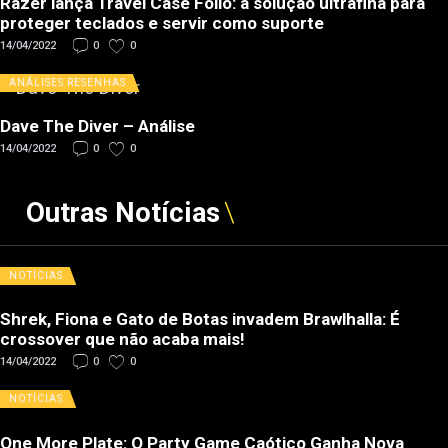
Razer lança Travel Case Folio: a solução ultrafina para
proteger teclados e servir como suporte
14/04/2022
0
0
ANÁLISES
RESENHAS
Dave The Diver – Análise
14/04/2022
0
0
Outras Notícias
NOTÍCIAS
Shrek, Fiona e Gato de Botas invadem Brawlhalla: É
crossover que não acaba mais!
14/04/2022
0
0
NOTÍCIAS
One More Plate: O Party Game Caótico Ganha Nova