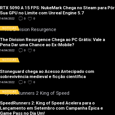
RTX 5090 A 15 FPS: NukeMark Chega no Steam para Pôr
Sua GPU no Limite com Unreal Engine 5.7
14/04/2022
0
0
NOTÍCIAS
The Division Resurgence Chega ao PC Grátis: Vale a
Pena Dar uma Chance ao Ex-Mobile?
14/04/2022
0
0
NOTÍCIAS
Stoneguard chega ao Acesso Antecipado com
sobrevivência medieval e ficção científica
14/04/2022
0
0
NOTÍCIAS
SpeedRunners 2: King of Speed Acelera para o
Lançamento em Setembro com Campanha Épica e
Game Pass no Dia Um!