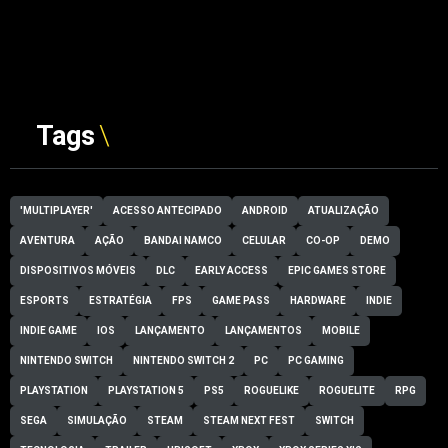
Tags
'MULTIPLAYER'
ACESSO ANTECIPADO
ANDROID
ATUALIZAÇÃO
AVENTURA
AÇÃO
BANDAI NAMCO
CELULAR
CO-OP
DEMO
DISPOSITIVOS MÓVEIS
DLC
EARLY ACCESS
EPIC GAMES STORE
ESPORTS
ESTRATÉGIA
FPS
GAME PASS
HARDWARE
INDIE
INDIE GAME
IOS
LANÇAMENTO
LANÇAMENTOS
MOBILE
NINTENDO SWITCH
NINTENDO SWITCH 2
PC
PC GAMING
PLAYSTATION
PLAYSTATION 5
PS5
ROGUELIKE
ROGUELITE
RPG
SEGA
SIMULAÇÃO
STEAM
STEAM NEXT FEST
SWITCH