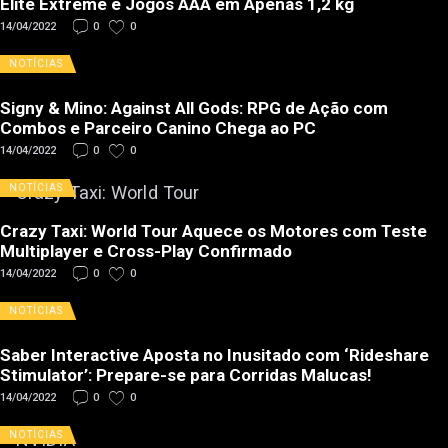
Elite Extreme e Jogos AAA em Apenas 1,2 kg
14/04/2022
0
0
NOTÍCIAS
Signy & Mino: Against All Gods: RPG de Ação com
Combos e Parceiro Canino Chega ao PC
14/04/2022
0
0
NOTÍCIAS
Crazy Taxi: World Tour Aquece os Motores com Teste
Multiplayer e Cross-Play Confirmado
14/04/2022
0
0
NOTÍCIAS
Saber Interactive Aposta no Inusitado com ‘Rideshare
Stimulator’: Prepare-se para Corridas Malucas!
14/04/2022
0
0
NOTÍCIAS