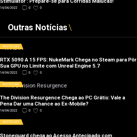
Stimulator’: Prepare-se para Corridas Malucas!
14/04/2022
0
0
Outras Notícias
NOTÍCIAS
RTX 5090 A 15 FPS: NukeMark Chega no Steam para Pôr
Sua GPU no Limite com Unreal Engine 5.7
14/04/2022
0
0
NOTÍCIAS
The Division Resurgence Chega ao PC Grátis: Vale a
Pena Dar uma Chance ao Ex-Mobile?
14/04/2022
0
0
NOTÍCIAS
Stoneguard chega ao Acesso Antecipado com