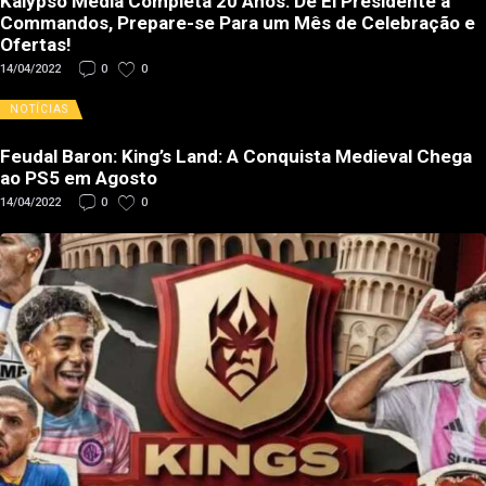
Kalypso Media Completa 20 Anos: De El Presidente a
Commandos, Prepare-se Para um Mês de Celebração e
Ofertas!
14/04/2022
0
0
NOTÍCIAS
Feudal Baron: King’s Land: A Conquista Medieval Chega
ao PS5 em Agosto
14/04/2022
0
0