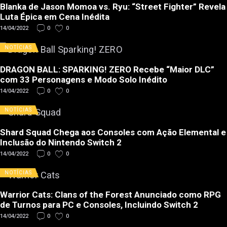
Blanka de Jason Momoa vs. Ryu: “Street Fighter” Revela
Luta Épica em Cena Inédita
14/04/2022
0
0
NOTÍCIAS
DRAGON BALL: SPARKING! ZERO Recebe “Maior DLC”
com 33 Personagens e Modo Solo Inédito
14/04/2022
0
0
NOTÍCIAS
Shard Squad Chega aos Consoles com Ação Elemental e
Inclusão do Nintendo Switch 2
14/04/2022
0
0
NOTÍCIAS
Warrior Cats: Clans of the Forest Anunciado como RPG
de Turnos para PC e Consoles, Incluindo Switch 2
14/04/2022
0
0