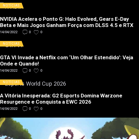
NOTÍCIAS
NVIDIA Acelera o Ponto G: Halo Evolved, Gears E-Day
Beta e Mais Jogos Ganham Força com DLSS 4.5 e RTX
14/04/2022
0
0
NOTÍCIAS
GTA VI Invade a Netflix com ‘Um Olhar Estendido’: Veja
Onde e Quando!
14/04/2022
0
0
NOTÍCIAS
A Vitória Inesperada: G2 Esports Domina Warzone
Resurgence e Conquista a EWC 2026
14/04/2022
0
0