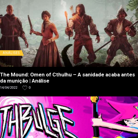
ANÁLISES
The Mound: Omen of Cthulhu – A sanidade acaba antes
da munição | Análise
14/04/2022
0