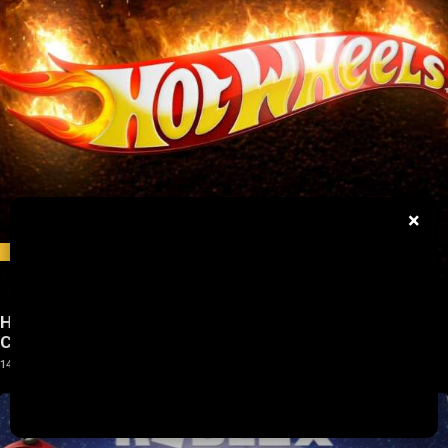
×
NOTÍCIAS
Hot Wheels: Presentes para Pais Gamers e Fãs de
Cultura Pop no Dia dos Pais
14/04/2022
0
0