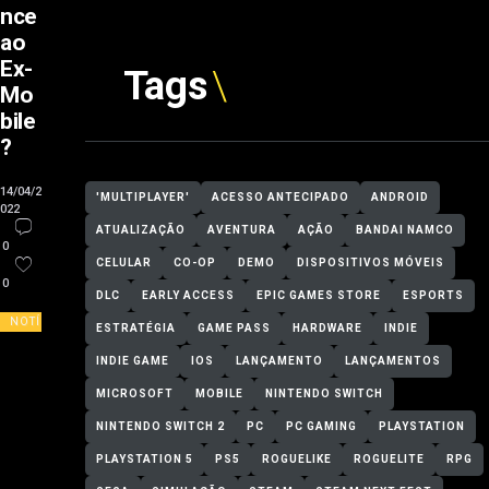
nce
ao
Ex-
Tags
Mo
bile
?
14/04/2
'MULTIPLAYER'
ACESSO ANTECIPADO
ANDROID
022
ATUALIZAÇÃO
AVENTURA
AÇÃO
BANDAI NAMCO
0
CELULAR
CO-OP
DEMO
DISPOSITIVOS MÓVEIS
0
DLC
EARLY ACCESS
EPIC GAMES STORE
ESPORTS
NOTÍCIAS
ESTRATÉGIA
GAME PASS
HARDWARE
INDIE
INDIE GAME
IOS
LANÇAMENTO
LANÇAMENTOS
MICROSOFT
MOBILE
NINTENDO SWITCH
NINTENDO SWITCH 2
PC
PC GAMING
PLAYSTATION
PLAYSTATION 5
PS5
ROGUELIKE
ROGUELITE
RPG