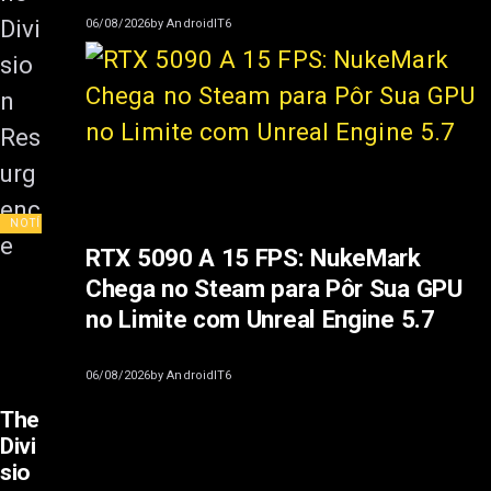
06/08/2026
by
AndroidIT6
NOTÍCIAS
RTX 5090 A 15 FPS: NukeMark
Chega no Steam para Pôr Sua GPU
no Limite com Unreal Engine 5.7
06/08/2026
by
AndroidIT6
The
Divi
sio