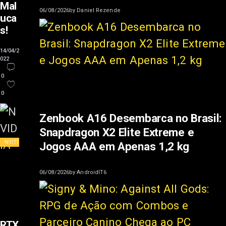
Mal
06/08/2026
by
Daniel Rezende
uca
s!
14/04/2
022
0
0
Zenbook A16 Desembarca no Brasil:
Snapdragon X2 Elite Extreme e
NOTÍCIAS
Jogos AAA em Apenas 1,2 kg
06/08/2026
by
AndroidIT6
RTX