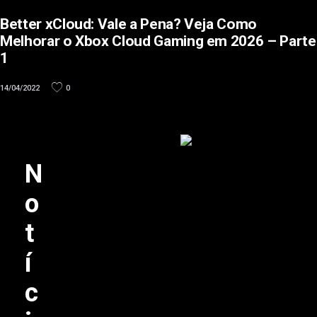
Better xCloud: Vale a Pena? Veja Como
Melhorar o Xbox Cloud Gaming em 2026 – Parte
1
14/04/2022
0
N
o
t
í
c