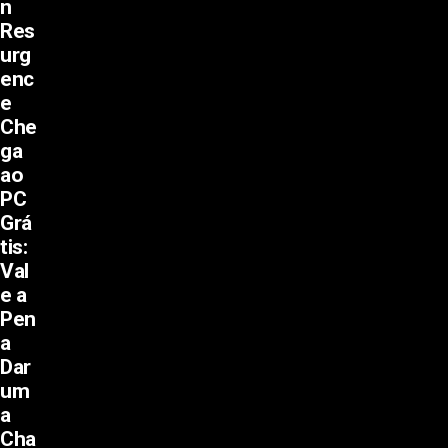
n
Res
urg
enc
e
Che
ga
ao
PC
Grá
tis:
Val
e a
Pen
a
Dar
um
a
Cha