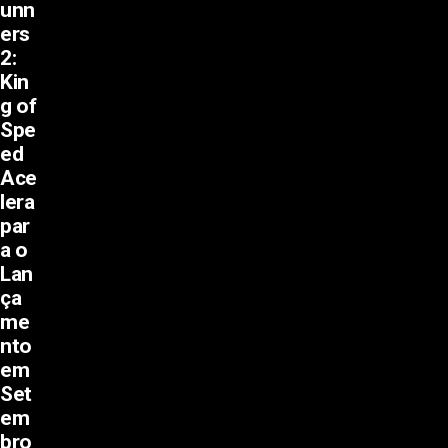
unn
ers
2:
Kin
g of
Spe
ed
Ace
lera
par
a o
Lan
ça
me
nto
em
Set
em
bro