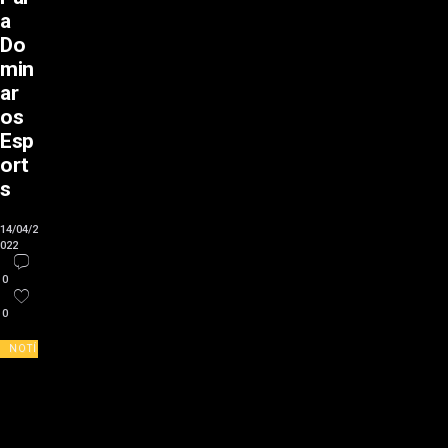
a
Do
min
ar
os
Esp
ort
s
14/04/2
022
0
0
NOTÍCIAS