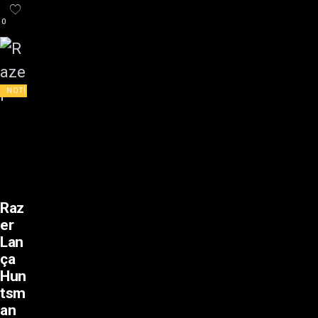
0
NOTÍCIAS
Raz
er
Lan
ça
Hun
tsm
an