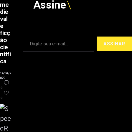
Assine
me
die
val
e
ficç
Digite seu e-mail…
ão
ASSINAR
cie
ntífi
ca
14/04/2
022
0
0