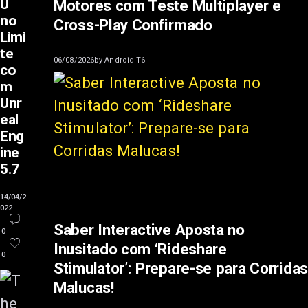
U
Motores com Teste Multiplayer e
no
Cross-Play Confirmado
Limi
te
06/08/2026
by
AndroidIT6
co
m
Unr
eal
Eng
ine
5.7
14/04/2
022
Saber Interactive Aposta no
0
Inusitado com ‘Rideshare
0
Stimulator’: Prepare-se para Corridas
Malucas!