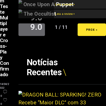
m
Once Upon A Puppet
Leia a review 🢒
Tes
te
The Occultist
Leia a review 🢒
9.0
Mul
tipl
9.0
1 / 11
aye
« ANT
PROX »
r e
Cro
ss-
Pla
y
Notícias
Con
firm
Recentes
ado
14/04/2
022
0
0