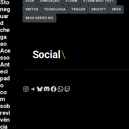
Sto
SEGA
SIMULAÇÃO
STEAM
STEAM NEXT FEST
neg
SWITCH
TECNOLOGIA
TRAILER
UBISOFT
XBOX
uar
XBOX SERIES X|S
d
che
ga
ao
Ace
Social
sso
Ant
eci
pad
o
Instagram
Telegram
Bluesky
Discord
Facebook
WhatsApp
Twitch
co
m
sob
revi
vên
cia