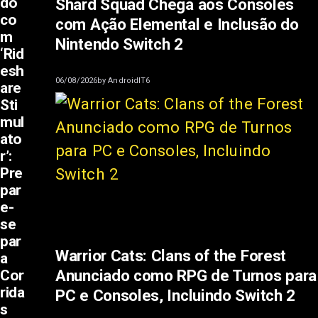
do
Shard Squad Chega aos Consoles
co
com Ação Elemental e Inclusão do
m
Nintendo Switch 2
‘Rid
esh
06/08/2026
by
AndroidIT6
are
Sti
mul
ato
r’:
Pre
par
e-
se
par
Warrior Cats: Clans of the Forest
a
Anunciado como RPG de Turnos para
Cor
rida
PC e Consoles, Incluindo Switch 2
s