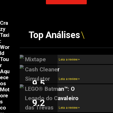
Cra
zy
Top Análises
Taxi
:
Wor
ld
Mixtape
Tou
Leia a review 🢒
r
Cash Cleaner
Aqu
9.6
ece
Simulator
Leia a review 🢒
9.5
os
LEGO® Batman™: O
Mot
ore
Legado do Cavaleiro
9.2
s
das Trevas
co
Leia a review 🢒