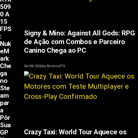
509
0 A
15
FPS
Signy & Mino: Against All Gods: RPG
:
de Ação com Combos e Parceiro
Nuk
Canino Chega ao PC
eM
ark
Che
06/08/2026
by
AndroidIT6
ga
no
Ste
am
par
a
Pôr
Sua
Crazy Taxi: World Tour Aquece os
GP