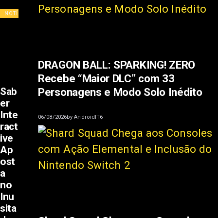
NOTÍCIAS
DRAGON BALL: SPARKING! ZERO
Recebe “Maior DLC” com 33
Sab
Personagens e Modo Solo Inédito
er
Inte
06/08/2026
by
AndroidIT6
ract
ive
Ap
ost
a
no
Inu
sita