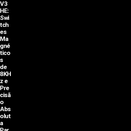
V3
HE:
Swi
tch
es
Ma
gné
tico
s
de
8KH
z e
Pre
cisã
o
Abs
olut
a
Par