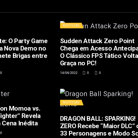
NOTÍCIAS
te: O Party Game
Sudden Attack Zero Point
ha Nova Demo no
Chega em Acesso Antecip
ete Brigas entre
O Clássico FPS Tático Volt
Graça no PC!
0
14/04/2022
0
0
NOTÍCIAS
son Momoa vs.
Fighter” Revela
DRAGON BALL: SPARKING!
 Cena Inédita
ZERO Recebe “Maior DLC”
33 Personagens e Modo So
0