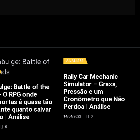
ANÁLISES
Rally Car Mechanic
Simulator – Graxa,
lge: Battle of the
Pressão e um
– O RPG onde
Cronômetro que Não
portas é quase tão
Perdoa | Análise
nte quanto salvar
 | Análise
14/04/2022
0
0