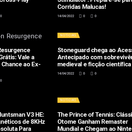
Corridas Malucas!
0
14/04/2022
0
0
NOTÍCIAS
 Resurgence
Stoneguard chega ao Aces
rátis: Vale a
Antecipado com sobrevivê
 Chance ao Ex-
medieval e ficção científica
14/04/2022
0
0
0
NOTÍCIAS
Huntsman V3 HE:
The Prince of Tennis: Cláss
néticos de 8KHz
Otome Ganham Remaster
soluta Para
Mundial e Chegam ao Nint