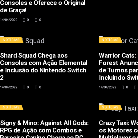
Consoles e Oferece o Original
de Graça!
14/04/2022
0
0
NOTÍCIAS
NOTÍCIAS
Shard Squad Chega aos
Warrior Cats:
Consoles com Ação Elemental
Forest Anun
e Inclusão do Nintendo Switch
de Turnos pa
2
Incluindo Swi
14/04/2022
0
0
14/04/2022
0
NOTÍCIAS
NOTÍCIAS
Signy & Mino: Against All Gods:
Crazy Taxi: W
RPG de Ação com Combos e
os Motores c
Parceiro Canino Chega ao PC
Multiplayer e