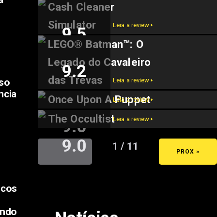
Cash Cleaner
9.6
Simulator
Leia a review 🢒
9.5
LEGO® Batman™: O
Legado do Cavaleiro
9.2
das Trevas
so
Leia a review 🢒
ncia
Once Upon A Puppet
Leia a review 🢒
The Occultist
Leia a review 🢒
9.0
9.0
1 / 11
« ANT
PROX »
icos
endo