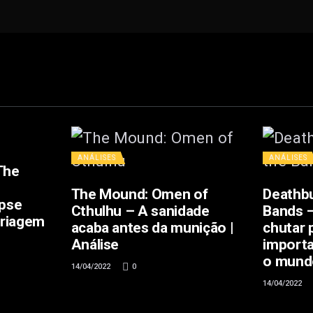
ANÁLISES
ANÁLISES
The
The Mound: Omen of
Deathbu
ipse
Cthulhu – A sanidade
Bands 
triagem
acaba antes da munição |
chutar 
Análise
importa
o mundo
14/04/2022
0
14/04/2022