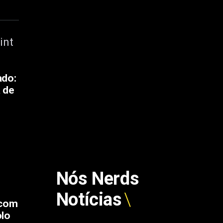
ado:
a de
Nós Nerds
Notícias
 com
lo