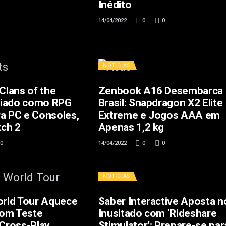
Inédito
14/04/2022
0
0
NOTÍCIAS
 Clans of the
Zenbook A16 Desembarca
ciado como RPG
Brasil: Snapdragon X2 Elite
ra PC e Consoles,
Extreme e Jogos AAA em
tch 2
Apenas 1,2 kg
0
14/04/2022
0
0
NOTÍCIAS
orld Tour Aquece
Saber Interactive Aposta n
om Teste
Inusitado com ‘Rideshare
 Cross-Play
Stimulator’: Prepare-se par