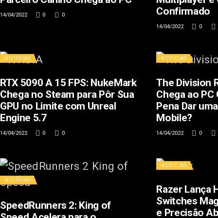
Confirmado
14/04/2022
0
0
14/04/2022
0
NOTÍCIAS
NOTÍCIAS
RTX 5090 A 15 FPS: NukeMark
The Division
Chega no Steam para Pôr Sua
Chega ao PC G
GPU no Limite com Unreal
Pena Dar uma
Engine 5.7
Mobile?
14/04/2022
0
0
14/04/2022
0
NOTÍCIAS
NOTÍCIAS
Razer Lança 
Switches Mag
SpeedRunners 2: King of
e Precisão Ab
Speed Acelera para o