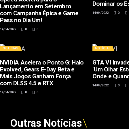
Dominar os E
Lançamento em Setembro
com Campanha Épica e Game
14/04/2022
0
Pass no Dia Um!
14/04/2022
0
0
NOTÍCIAS
NOTÍCIAS
NVIDIA Acelera o Ponto G: Halo
GTA VI Invade
Evolved, Gears E-Day Beta e
‘Um Olhar Est
Mais Jogos Ganham Força
Onde e Quan
com DLSS 4.5 e RTX
14/04/2022
0
14/04/2022
0
0
Outras Notícias