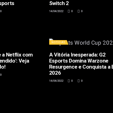
sports
Switch 2
0
14/04/2022
0
0
NOTÍCIAS
 a Netflix com
A Vitória Inesperada: G2
endido’: Veja
Esports Domina Warzone
do!
Resurgence e Conquista a
2026
0
14/04/2022
0
0