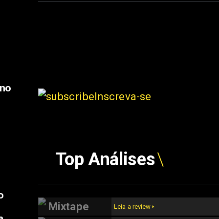
 no
Inscreva-se
Top Análises
o
Mixtape
Leia a review 🢒
a