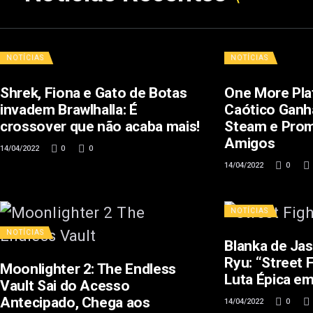
NOTÍCIAS
NOTÍCIAS
Shrek, Fiona e Gato de Botas
One More Pla
invadem Brawlhalla: É
Caótico Gan
crossover que não acaba mais!
Steam e Prom
Amigos
14/04/2022
0
0
14/04/2022
0
NOTÍCIAS
NOTÍCIAS
Blanka de Ja
Ryu: “Street 
Moonlighter 2: The Endless
Luta Épica em
Vault Sai do Acesso
Antecipado, Chega aos
14/04/2022
0