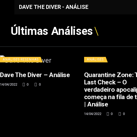
DAVE THE DIVER - ANÁLISE
Últimas Análises
ANÁLISES
RESENHAS
ANÁLISES
Dave The Diver – Análise
Quarantine Zone: 
Last Check – O
14/04/2022
0
0
verdadeiro apocal
começa na fila de 
| Análise
14/04/2022
0
0