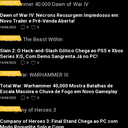
NOTÍCIAS
Dawn of War IV: Necrons Ressurgem Impiedosos em
Novo Trailer e Pré-Venda Aberta!
14/04/2022
0
0
NOTÍCIAS
Slain 2: O Hack-and-Slash Gótico Chega ao PS5 e Xbox
Series X|S, Com Demo Sangrenta Já no PC!
14/04/2022
0
0
NOTÍCIAS
Total War: Warhammer 40,000 Mostra Batalhas de
Escala Massiva e Chuva de Fogo em Novo Gameplay
14/04/2022
0
0
NOTÍCIAS
Company of Heroes 3: Final Stand Chega ao PC com
Modo Roguelite Solo e Coop