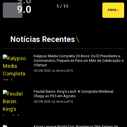
9.0
9.0
1 / 11
« ANT
PROX »
Notícias Recentes
Kalypso Media Completa 20 Anos: De El Presidente a
Commandos, Prepare-se Para um Mês de Celebração e
Ofertas!
05/08/2026
by
AndroidIT6
Feudal Baron: King’s Land: A Conquista Medieval
Chega ao PS5 em Agosto
05/08/2026
by
AndroidIT6
Kings League World Cup: Brasileiros Têm Estreia de