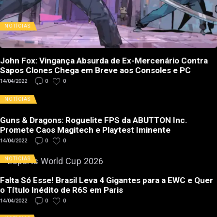
NOTÍCIAS
John Fox: Vingança Absurda de Ex-Mercenário Contra
Sapos Clones Chega em Breve aos Consoles e PC
14/04/2022
0
0
NOTÍCIAS
Guns & Dragons: Roguelite FPS da ABUTTON Inc.
Promete Caos Magitech e Playtest Iminente
14/04/2022
0
0
NOTÍCIAS
Falta Só Esse! Brasil Leva 4 Gigantes para a EWC e Quer
o Título Inédito de R6S em Paris
14/04/2022
0
0