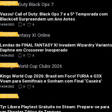
NOTÍCIAS
Vazou! Call of Duty: Black Ops 7 e a 5ª Temporada com
Blackcell Surpreendem um Ano Antes
14/04/2022
0
0
NOTÍCIAS
Lendas de FINAL FANTASY XI Invadem Wizardry Variants
Daphne em Crossover Inesperado
14/04/2022
0
0
NOTÍCIAS
Kings World Cup 2026: Brasil em Foco! FURIA e G3X
Voam para Semifinais e Sonham com Final ‘Caseira’
14/04/2022
0
0
NOTÍCIAS
Tyr Libera Playtest Gratuito no Steam: Prepare-se para
um Shooter Tático de Tanques