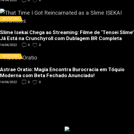
14/04/2022
0
0
NOTÍCIAS
Slime Isekai Chega ao Streaming: Filme de ‘Tensei Slime’
Já Está na Crunchyroll com Dublagem BR Completa
14/04/2022
0
0
NOTÍCIAS
Astrae Oratio: Magia Encontra Burocracia em Tóquio
Moderna com Beta Fechado Anunciado!
14/04/2022
0
0