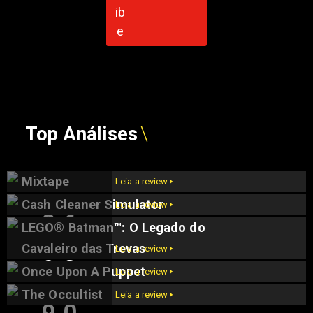
Top Análises
Mixtape
Leia a review 🢒
Cash Cleaner Simulator
Leia a review 🢒
9.6
LEGO® Batman™: O Legado do
9.5
Cavaleiro das Trevas
Leia a review 🢒
9.2
Once Upon A Puppet
Leia a review 🢒
The Occultist
Leia a review 🢒