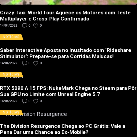
Crazy Taxi: World Tour Aquece os Motores com Teste
Multiplayer e Cross-Play Confirmado
14/04/2022
0
0
NOTÍCIAS
Saber Interactive Aposta no Inusitado com ‘Rideshare
Stimulator’: Prepare-se para Corridas Malucas!
14/04/2022
0
0
NOTÍCIAS
RTX 5090 A 15 FPS: NukeMark Chega no Steam para Pôr
Sua GPU no Limite com Unreal Engine 5.7
14/04/2022
0
0
NOTÍCIAS
The Division Resurgence Chega ao PC Grátis: Vale a
Pena Dar uma Chance ao Ex-Mobile?