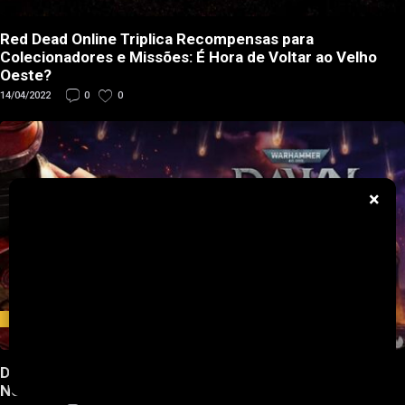
Red Dead Online Triplica Recompensas para
Colecionadores e Missões: É Hora de Voltar ao Velho
Oeste?
14/04/2022
0
0
×
NOTÍCIAS
Dawn of War IV: Necrons Ressurgem Impiedosos em
Novo Trailer e Pré-Venda Aberta!