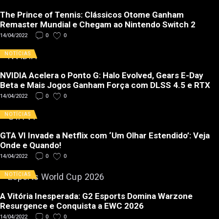
The Prince of Tennis: Clássicos Otome Ganham
Remaster Mundial e Chegam ao Nintendo Switch 2
14/04/2022
0
0
NOTÍCIAS
NVIDIA Acelera o Ponto G: Halo Evolved, Gears E-Day
Beta e Mais Jogos Ganham Força com DLSS 4.5 e RTX
14/04/2022
0
0
NOTÍCIAS
GTA VI Invade a Netflix com ‘Um Olhar Estendido’: Veja
Onde e Quando!
14/04/2022
0
0
NOTÍCIAS
A Vitória Inesperada: G2 Esports Domina Warzone
Resurgence e Conquista a EWC 2026
14/04/2022
0
0