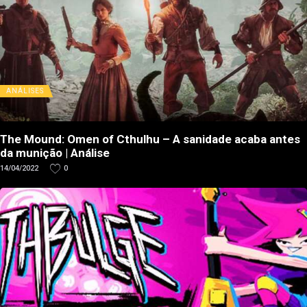
ANÁLISES
The Mound: Omen of Cthulhu – A sanidade acaba antes
da munição | Análise
14/04/2022
0