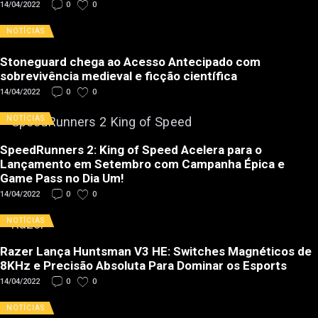
14/04/2022
0
0
NOTÍCIAS
Stoneguard chega ao Acesso Antecipado com
sobrevivência medieval e ficção científica
14/04/2022
0
0
NOTÍCIAS
SpeedRunners 2: King of Speed Acelera para o
Lançamento em Setembro com Campanha Épica e
Game Pass no Dia Um!
14/04/2022
0
0
NOTÍCIAS
Razer Lança Huntsman V3 HE: Switches Magnéticos de
8KHz e Precisão Absoluta Para Dominar os Esports
14/04/2022
0
0
NOTÍCIAS