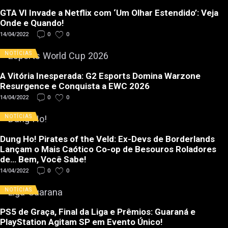
GTA VI Invade a Netflix com ‘Um Olhar Estendido’: Veja
Onde e Quando!
14/04/2022
0
0
NOTÍCIAS
A Vitória Inesperada: G2 Esports Domina Warzone
Resurgence e Conquista a EWC 2026
14/04/2022
0
0
NOTÍCIAS
Dung Ho! Pirates of the Veld: Ex-Devs de Borderlands
Lançam o Mais Caótico Co-op de Besouros Roladores
de… Bem, Você Sabe!
14/04/2022
0
0
NOTÍCIAS
PS5 de Graça, Final da Liga e Prêmios: Guaraná e
PlayStation Agitam SP em Evento Único!