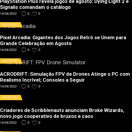
PlayStation Plus revela jogos de agosto: Dying Light 2 e
Signalis comandam o catálogo
14/04/2022
0
0
NOTÍCIAS
Pixel Arcadia: Gigantes dos Jogos Retrô se Unem para
Grande Celebração em Agosto
14/04/2022
0
0
NOTÍCIAS
ACRODRIFT: Simulação FPV de Drones Atinge o PC com
Realismo Incrível; Consoles a Seguir
14/04/2022
0
0
NOTÍCIAS
Criadores de Scribblenauts anunciam Broke Wizards,
novo jogo cooperativo de bruxos e caos
14/04/2022
0
0