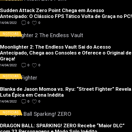
Sudden Attack Zero Point Chega em Acesso
Antecipado: O Clássico FPS Tático Volta de Graça no PC!
14/04/2022
0
0
NOTÍCIAS
Moonlighter 2: The Endless Vault Sai do Acesso
Antecipado, Chega aos Consoles e Oferece o Original de
Graça!
14/04/2022
0
0
NOTÍCIAS
Blanka de Jason Momoa vs. Ryu: “Street Fighter” Revela
Luta Épica em Cena Inédita
14/04/2022
0
0
NOTÍCIAS
DRAGON BALL: SPARKING! ZERO Recebe “Maior DLC”
com 33 Personagens e Modo Solo Inédito