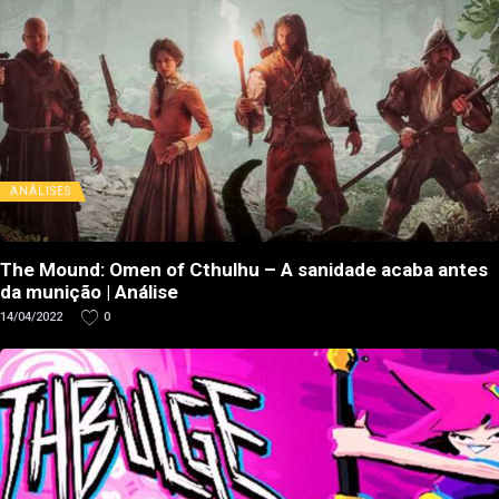
ANÁLISES
The Mound: Omen of Cthulhu – A sanidade acaba antes
da munição | Análise
14/04/2022
0