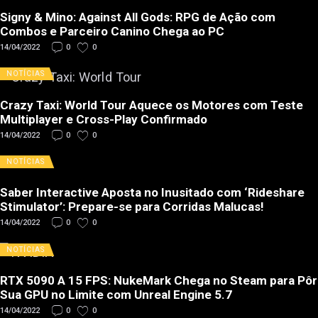
Signy & Mino: Against All Gods: RPG de Ação com
Combos e Parceiro Canino Chega ao PC
14/04/2022
0
0
NOTÍCIAS
Crazy Taxi: World Tour Aquece os Motores com Teste
Multiplayer e Cross-Play Confirmado
14/04/2022
0
0
NOTÍCIAS
Saber Interactive Aposta no Inusitado com ‘Rideshare
Stimulator’: Prepare-se para Corridas Malucas!
14/04/2022
0
0
NOTÍCIAS
RTX 5090 A 15 FPS: NukeMark Chega no Steam para Pôr
Sua GPU no Limite com Unreal Engine 5.7
14/04/2022
0
0