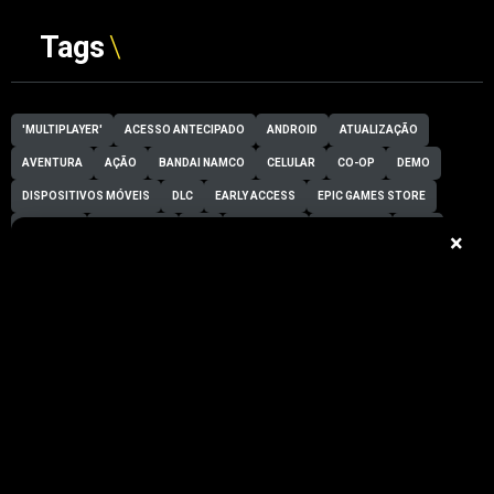
Tags
'MULTIPLAYER'
ACESSO ANTECIPADO
ANDROID
ATUALIZAÇÃO
AVENTURA
AÇÃO
BANDAI NAMCO
CELULAR
CO-OP
DEMO
DISPOSITIVOS MÓVEIS
DLC
EARLY ACCESS
EPIC GAMES STORE
ESPORTS
ESTRATÉGIA
FPS
GAME PASS
HARDWARE
INDIE
×
INDIE GAME
IOS
LANÇAMENTO
LANÇAMENTOS
MOBILE
NINTENDO SWITCH
NINTENDO SWITCH 2
PC
PC GAMING
PLAYSTATION
PLAYSTATION 5
PS5
ROGUELIKE
ROGUELITE
RPG
SEGA
SIMULAÇÃO
STEAM
STEAM NEXT FEST
SWITCH
TECNOLOGIA
TRAILER
UBISOFT
XBOX
XBOX SERIES X|S