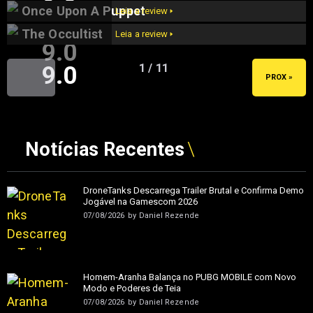
9.2
Once Upon A Puppet
Leia a review 🢒
The Occultist
Leia a review 🢒
9.0
9.0
1 / 11
« ANT
PROX »
Notícias Recentes
DroneTanks Descarrega Trailer Brutal e Confirma Demo
Jogável na Gamescom 2026
07/08/2026
by
Daniel Rezende
Homem-Aranha Balança no PUBG MOBILE com Novo
Modo e Poderes de Teia
07/08/2026
by
Daniel Rezende