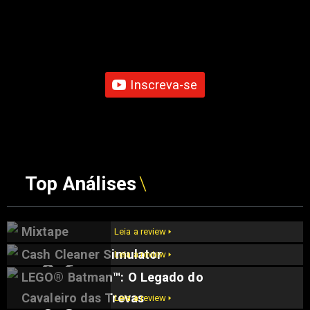
Inscreva-se
Top Análises
Mixtape
Leia a review 🢒
Cash Cleaner Simulator
Leia a review 🢒
9.6
LEGO® Batman™: O Legado do
9.5
Cavaleiro das Trevas
Leia a review 🢒