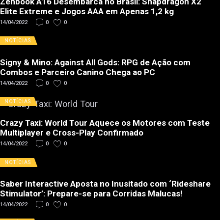
Zenbook A16 Desembarca no Brasil: Snapdragon X2
Elite Extreme e Jogos AAA em Apenas 1,2 kg
14/04/2022
0
0
NOTÍCIAS
Signy & Mino: Against All Gods: RPG de Ação com
Combos e Parceiro Canino Chega ao PC
14/04/2022
0
0
NOTÍCIAS
Crazy Taxi: World Tour Aquece os Motores com Teste
Multiplayer e Cross-Play Confirmado
14/04/2022
0
0
NOTÍCIAS
Saber Interactive Aposta no Inusitado com ‘Rideshare
Stimulator’: Prepare-se para Corridas Malucas!
14/04/2022
0
0