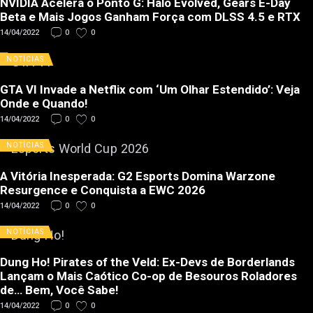
NVIDIA Acelera o Ponto G: Halo Evolved, Gears E-Day
Beta e Mais Jogos Ganham Força com DLSS 4.5 e RTX
14/04/2022
0
0
NOTÍCIAS
GTA VI Invade a Netflix com ‘Um Olhar Estendido’: Veja
Onde e Quando!
14/04/2022
0
0
NOTÍCIAS
A Vitória Inesperada: G2 Esports Domina Warzone
Resurgence e Conquista a EWC 2026
14/04/2022
0
0
NOTÍCIAS
Dung Ho! Pirates of the Veld: Ex-Devs de Borderlands
Lançam o Mais Caótico Co-op de Besouros Roladores
de… Bem, Você Sabe!
14/04/2022
0
0