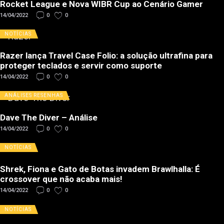
Rocket League e Nova WIBR Cup ao Cenário Gamer
14/04/2022
0
0
NOTÍCIAS
Razer lança Travel Case Folio: a solução ultrafina para
proteger teclados e servir como suporte
14/04/2022
0
0
ANÁLISES
RESENHAS
Dave The Diver – Análise
14/04/2022
0
0
NOTÍCIAS
Shrek, Fiona e Gato de Botas invadem Brawlhalla: É
crossover que não acaba mais!
14/04/2022
0
0
NOTÍCIAS