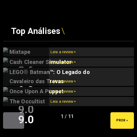
Top Análises
Mixtape
Leia a review 🢒
Cash Cleaner Simulator
Leia a review 🢒
9.6
LEGO® Batman™: O Legado do
9.5
Cavaleiro das Trevas
Leia a review 🢒
9.2
Once Upon A Puppet
Leia a review 🢒
The Occultist
Leia a review 🢒
9.0
9.0
1 / 11
« ANT
PROX »