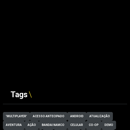
Tags
'MULTIPLAYER'
ACESSO ANTECIPADO
ANDROID
ATUALIZAÇÃO
AVENTURA
AÇÃO
BANDAI NAMCO
CELULAR
CO-OP
DEMO