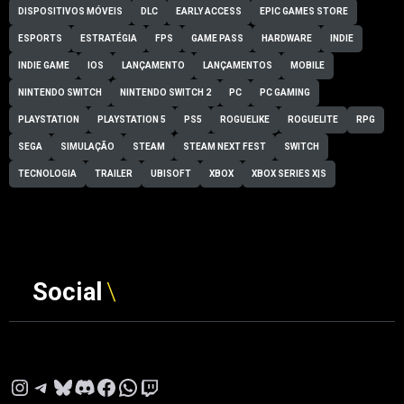
DISPOSITIVOS MÓVEIS
DLC
EARLY ACCESS
EPIC GAMES STORE
ESPORTS
ESTRATÉGIA
FPS
GAME PASS
HARDWARE
INDIE
INDIE GAME
IOS
LANÇAMENTO
LANÇAMENTOS
MOBILE
NINTENDO SWITCH
NINTENDO SWITCH 2
PC
PC GAMING
PLAYSTATION
PLAYSTATION 5
PS5
ROGUELIKE
ROGUELITE
RPG
SEGA
SIMULAÇÃO
STEAM
STEAM NEXT FEST
SWITCH
TECNOLOGIA
TRAILER
UBISOFT
XBOX
XBOX SERIES X|S
Social
Instagram
Telegram
Bluesky
Discord
Facebook
WhatsApp
Twitch