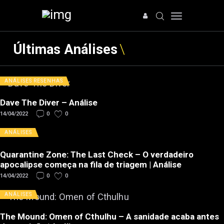
Últimas Análises
HOME
ANÁLISES
RESENHAS
NOTÍCIAS
Dave The Diver – Análise
ARTIGOS
14/04/2022
0
0
ANÁLISES
OFERTAS
ANÁLISES
SOBRE NÓS
Quarantine Zone: The Last Check – O verdadeiro
apocalipse começa na fila de triagem | Análise
14/04/2022
0
0
ANÁLISES
The Mound: Omen of Cthulhu – A sanidade acaba antes