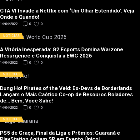
GTA VI Invade a Netflix com ‘Um Olhar Estendido’: Veja
Onde e Quando!
14/04/2022
0
0
NOTÍCIAS
A Vitória Inesperada: G2 Esports Domina Warzone
Resurgence e Conquista a EWC 2026
14/04/2022
0
0
NOTÍCIAS
Dung Ho! Pirates of the Veld: Ex-Devs de Borderlands
Lançam o Mais Caótico Co-op de Besouros Roladores
de… Bem, Você Sabe!
14/04/2022
0
0
NOTÍCIAS
PS5 de Graça, Final da Liga e Prêmios: Guaraná e
PlayStation Agitam SP em Evento Único!