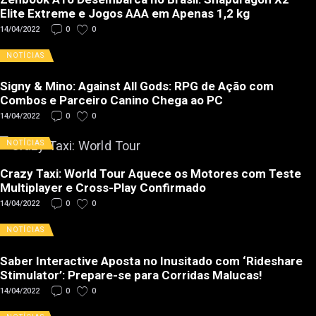
Elite Extreme e Jogos AAA em Apenas 1,2 kg
14/04/2022
0
0
NOTÍCIAS
Signy & Mino: Against All Gods: RPG de Ação com
Combos e Parceiro Canino Chega ao PC
14/04/2022
0
0
NOTÍCIAS
Crazy Taxi: World Tour Aquece os Motores com Teste
Multiplayer e Cross-Play Confirmado
14/04/2022
0
0
NOTÍCIAS
Saber Interactive Aposta no Inusitado com ‘Rideshare
Stimulator’: Prepare-se para Corridas Malucas!
14/04/2022
0
0