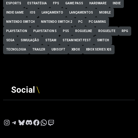
ESPORTS
ESTRATÉGIA
FPS
GAME PASS
HARDWARE
INDIE
INDIE GAME
IOS
LANÇAMENTO
LANÇAMENTOS
MOBILE
NINTENDO SWITCH
NINTENDO SWITCH 2
PC
PC GAMING
PLAYSTATION
PLAYSTATION 5
PS5
ROGUELIKE
ROGUELITE
RPG
SEGA
SIMULAÇÃO
STEAM
STEAM NEXT FEST
SWITCH
TECNOLOGIA
TRAILER
UBISOFT
XBOX
XBOX SERIES X|S
Social
Instagram
Telegram
Bluesky
Discord
Facebook
WhatsApp
Twitch