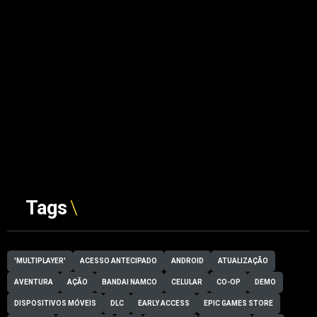
Tags
'MULTIPLAYER'
ACESSO ANTECIPADO
ANDROID
ATUALIZAÇÃO
AVENTURA
AÇÃO
BANDAI NAMCO
CELULAR
CO-OP
DEMO
DISPOSITIVOS MÓVEIS
DLC
EARLY ACCESS
EPIC GAMES STORE