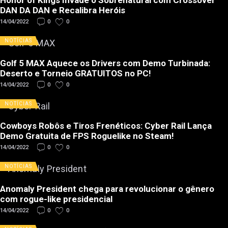
Honor of Kings Invade o Sobrenatural com Crossover
DAN DA DAN e Recalibra Heróis
14/04/2022
0
0
NOTÍCIAS
Golf 5 MAX Aquece os Drivers com Demo Turbinada:
Deserto e Torneio GRATUITOS no PC!
14/04/2022
0
0
NOTÍCIAS
Cowboys Robôs e Tiros Frenéticos: Cyber Rail Lança
Demo Gratuita de FPS Roguelike no Steam!
14/04/2022
0
0
NOTÍCIAS
Anomaly President chega para revolucionar o gênero
com rogue-like presidencial
14/04/2022
0
0