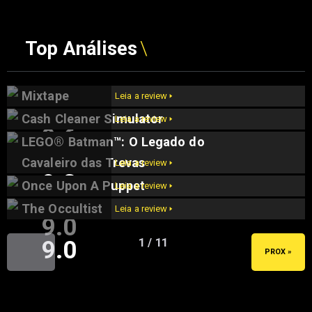
Top Análises
Mixtape
Leia a review 🢒
Cash Cleaner Simulator
Leia a review 🢒
9.6
LEGO® Batman™: O Legado do
9.5
Cavaleiro das Trevas
Leia a review 🢒
9.2
Once Upon A Puppet
Leia a review 🢒
The Occultist
Leia a review 🢒
9.0
9.0
1 / 11
« ANT
PROX »