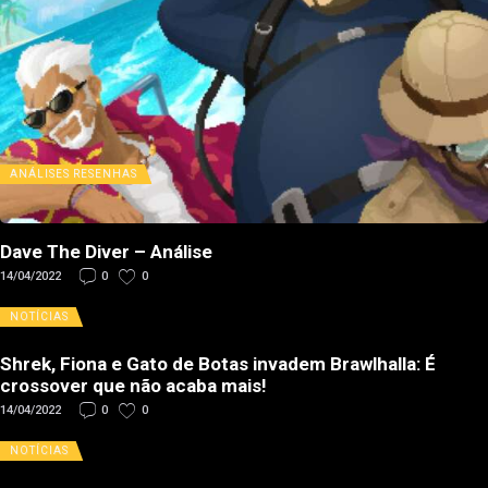
ANÁLISES
RESENHAS
Dave The Diver – Análise
14/04/2022
0
0
NOTÍCIAS
Shrek, Fiona e Gato de Botas invadem Brawlhalla: É
crossover que não acaba mais!
14/04/2022
0
0
NOTÍCIAS