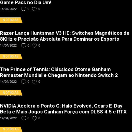
Game Pass no Dia Um!
14/04/2022
0
0
NOTÍCIAS
Razer Lança Huntsman V3 HE: Switches Magnéticos de
8KHz e Precisão Absoluta Para Dominar os Esports
14/04/2022
0
0
NOTÍCIAS
The Prince of Tennis: Clássicos Otome Ganham
Remaster Mundial e Chegam ao Nintendo Switch 2
14/04/2022
0
0
NOTÍCIAS
NVIDIA Acelera o Ponto G: Halo Evolved, Gears E-Day
Beta e Mais Jogos Ganham Força com DLSS 4.5 e RTX
14/04/2022
0
0
NOTÍCIAS