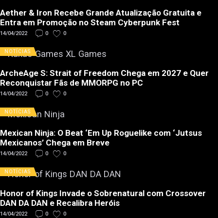
Aether & Iron Recebe Grande Atualização Gratuita e
Entra em Promoção no Steam Cyberpunk Fest
14/04/2022
0
0
NOTÍCIAS
ArcheAge S: Strait of Freedom Chega em 2027 e Quer
Reconquistar Fãs de MMORPG no PC
14/04/2022
0
0
NOTÍCIAS
Mexican Ninja: O Beat ‘Em Up Roguelike com ‘Jutsus
Mexicanos’ Chega em Breve
14/04/2022
0
0
NOTÍCIAS
Honor of Kings Invade o Sobrenatural com Crossover
DAN DA DAN e Recalibra Heróis
14/04/2022
0
0