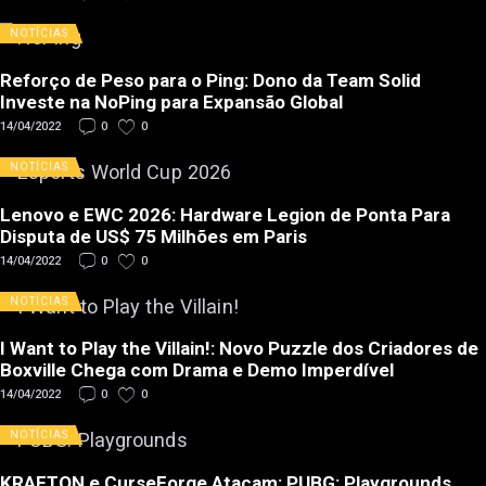
NOTÍCIAS
Reforço de Peso para o Ping: Dono da Team Solid
Investe na NoPing para Expansão Global
14/04/2022
0
0
NOTÍCIAS
Lenovo e EWC 2026: Hardware Legion de Ponta Para
Disputa de US$ 75 Milhões em Paris
14/04/2022
0
0
NOTÍCIAS
I Want to Play the Villain!: Novo Puzzle dos Criadores de
Boxville Chega com Drama e Demo Imperdível
14/04/2022
0
0
NOTÍCIAS
KRAFTON e CurseForge Atacam: PUBG: Playgrounds