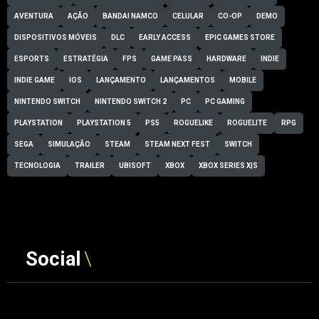
AVENTURA
AÇÃO
BANDAI NAMCO
CELULAR
CO-OP
DEMO
DISPOSITIVOS MÓVEIS
DLC
EARLY ACCESS
EPIC GAMES STORE
ESPORTS
ESTRATÉGIA
FPS
GAME PASS
HARDWARE
INDIE
INDIE GAME
IOS
LANÇAMENTO
LANÇAMENTOS
MOBILE
NINTENDO SWITCH
NINTENDO SWITCH 2
PC
PC GAMING
PLAYSTATION
PLAYSTATION 5
PS5
ROGUELIKE
ROGUELITE
RPG
SEGA
SIMULAÇÃO
STEAM
STEAM NEXT FEST
SWITCH
TECNOLOGIA
TRAILER
UBISOFT
XBOX
XBOX SERIES X|S
Social