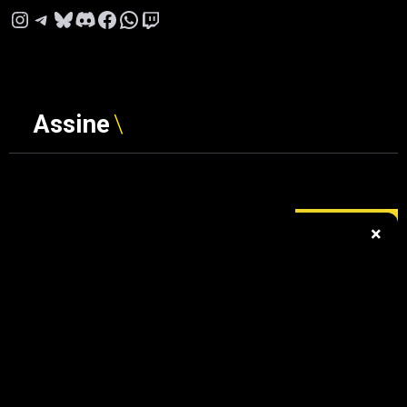
Instagram
Telegram
Bluesky
Discord
Facebook
WhatsApp
Twitch
Assine
Digite seu e-mail…
ASSINAR
×
© 2026 Gamerscore Brasil. Todos os
direitos reservados. Daigor Landi LTDA |
CNPJ: 66.652.797/0001-10 Operado por
Big D Web | Contato:
contato@gamerscore.com.br