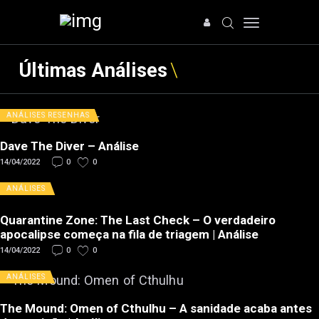
Últimas Análises
ANÁLISES
RESENHAS
HOME
NOTÍCIAS
Dave The Diver – Análise
ARTIGOS
14/04/2022
0
0
ANÁLISES
ANÁLISES
OFERTAS
Quarantine Zone: The Last Check – O verdadeiro
SOBRE NÓS
apocalipse começa na fila de triagem | Análise
14/04/2022
0
0
ANÁLISES
The Mound: Omen of Cthulhu – A sanidade acaba antes