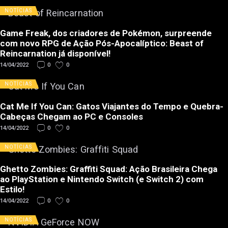
NOTÍCIAS
Game Freak, dos criadores de Pokémon, surpreende
com novo RPG de Ação Pós-Apocalíptico: Beast of
Reincarnation já disponível!
14/04/2022
0
0
NOTÍCIAS
Cat Me If You Can: Gatos Viajantes do Tempo e Quebra-
Cabeças Chegam ao PC e Consoles
14/04/2022
0
0
NOTÍCIAS
Ghetto Zombies: Graffiti Squad: Ação Brasileira Chega
ao PlayStation e Nintendo Switch (e Switch 2) com
Estilo!
14/04/2022
0
0
NOTÍCIAS