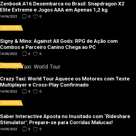
Zenbook A16 Desembarca no Brasil: Snapdragon X2
Elite Extreme e Jogos AAA em Apenas 1,2 kg
14/04/2022
0
0
NOTÍCIAS
Signy & Mino: Against All Gods: RPG de Ação com
Combos e Parceiro Canino Chega ao PC
14/04/2022
0
0
NOTÍCIAS
Crazy Taxi: World Tour Aquece os Motores com Teste
Multiplayer e Cross-Play Confirmado
14/04/2022
0
0
NOTÍCIAS
Saber Interactive Aposta no Inusitado com ‘Rideshare
Stimulator’: Prepare-se para Corridas Malucas!
14/04/2022
0
0