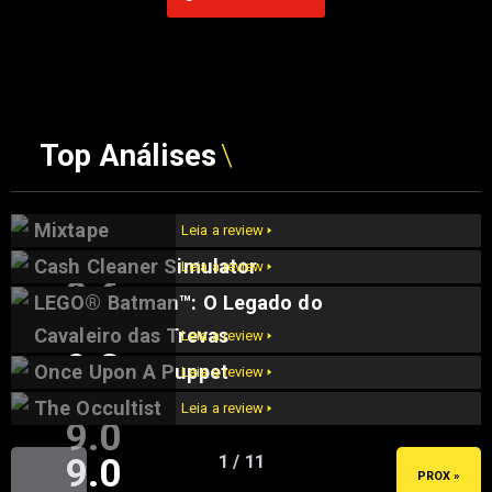
Top Análises
Mixtape
Leia a review 🢒
Cash Cleaner Simulator
Leia a review 🢒
9.6
LEGO® Batman™: O Legado do
9.5
Cavaleiro das Trevas
Leia a review 🢒
9.2
Once Upon A Puppet
Leia a review 🢒
The Occultist
Leia a review 🢒
9.0
9.0
1 / 11
« ANT
PROX »