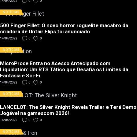
14/04/2022
0
0
NOTÍCIAS
500 Finger Fillet: O novo horror roguelite macabro da
criadora de Unfair Flips foi anunciado
14/04/2022
0
0
NOTÍCIAS
MicroProse Entra no Acesso Antecipado com
Liquidation: Um RTS Tático que Desafia os Limites da
Fantasia e Sci-Fi
14/04/2022
0
0
NOTÍCIAS
LANCELOT: The Silver Knight Revela Trailer e Terá Demo
Jogável na gamescom 2026!
14/04/2022
0
0
NOTÍCIAS