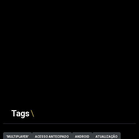
Tags
'MULTIPLAYER'
ACESSO ANTECIPADO
ANDROID
ATUALIZAÇÃO